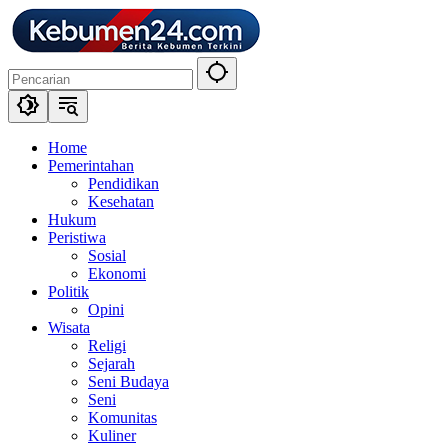
Langsung
ke
konten
Home
Pemerintahan
Pendidikan
Kesehatan
Hukum
Peristiwa
Sosial
Ekonomi
Politik
Opini
Wisata
Religi
Sejarah
Seni Budaya
Seni
Komunitas
Kuliner