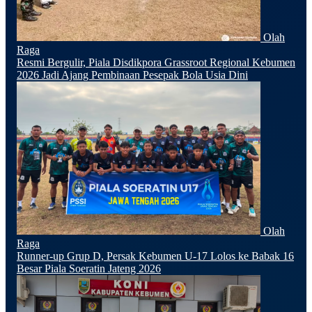
Olah
Raga
Resmi Bergulir, Piala Disdikpora Grassroot Regional Kebumen
2026 Jadi Ajang Pembinaan Pesepak Bola Usia Dini
Olah
Raga
Runner-up Grup D, Persak Kebumen U-17 Lolos ke Babak 16
Besar Piala Soeratin Jateng 2026