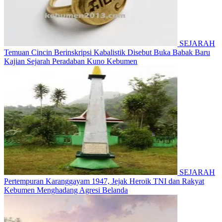
SEJARAH
Temuan Cincin Berinskripsi Kabalistik Disebut Buka Babak Baru
Kajian Sejarah Peradaban Kuno Kebumen
SEJARAH
Pertempuran Karanggayam 1947, Jejak Heroik TNI dan Rakyat
Kebumen Menghadang Agresi Belanda