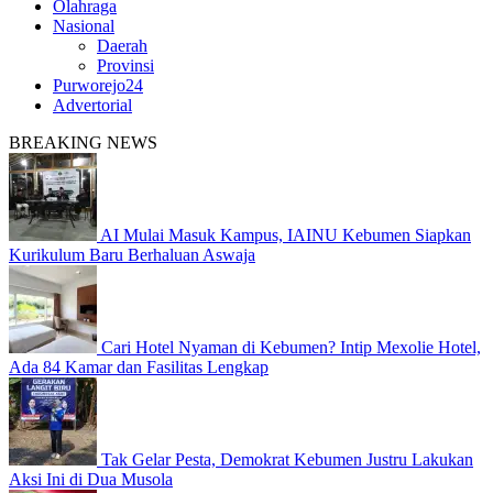
Olahraga
Nasional
Daerah
Provinsi
Purworejo24
Advertorial
BREAKING NEWS
AI Mulai Masuk Kampus, IAINU Kebumen Siapkan
Kurikulum Baru Berhaluan Aswaja
Cari Hotel Nyaman di Kebumen? Intip Mexolie Hotel,
Ada 84 Kamar dan Fasilitas Lengkap
Tak Gelar Pesta, Demokrat Kebumen Justru Lakukan
Aksi Ini di Dua Musola