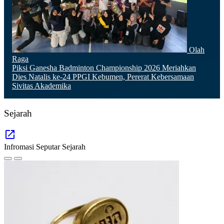
Olah
Raga
Piksi Ganesha Badminton Championship 2026 Meriahkan
Dies Natalis ke-24 PPGI Kebumen, Pererat Kebersamaan
Sivitas Akademika
Sejarah
Infromasi Seputar Sejarah