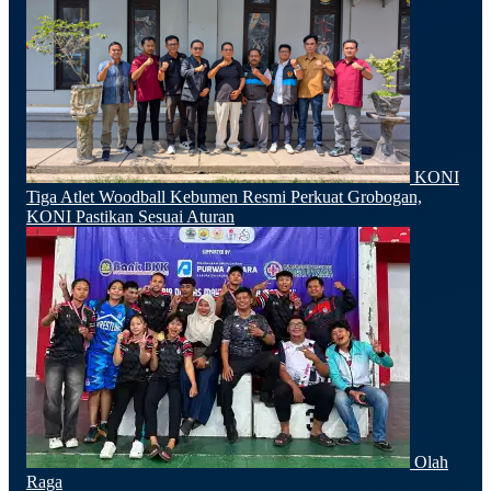
KONI
Tiga Atlet Woodball Kebumen Resmi Perkuat Grobogan,
KONI Pastikan Sesuai Aturan
Olah
Raga