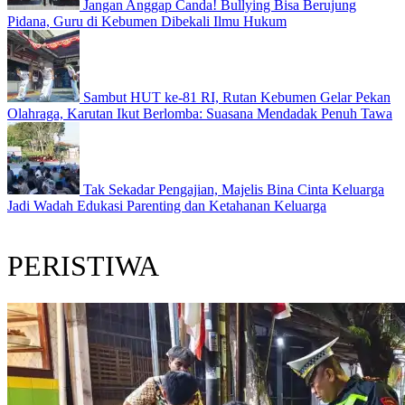
Jangan Anggap Canda! Bullying Bisa Berujung
Pidana, Guru di Kebumen Dibekali Ilmu Hukum
Sambut HUT ke-81 RI, Rutan Kebumen Gelar Pekan
Olahraga, Karutan Ikut Berlomba: Suasana Mendadak Penuh Tawa
Tak Sekadar Pengajian, Majelis Bina Cinta Keluarga
Jadi Wadah Edukasi Parenting dan Ketahanan Keluarga
PERISTIWA