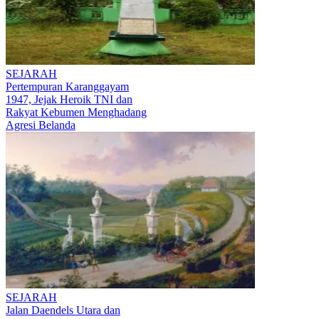
SEJARAH
Pertempuran Karanggayam
1947, Jejak Heroik TNI dan
Rakyat Kebumen Menghadang
Agresi Belanda
SEJARAH
Jalan Daendels Utara dan