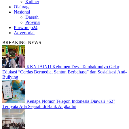
Kuliner
Olahraga
Nasional
Daerah
Provinsi
Purworejo24
Advertorial
BREAKING NEWS
KKN IAINU Kebumen Desa Tambakmulyo Gelar
Edukasi “Cerdas Bermedia, Santun Berbahasa” dan Sosialisasi Anti-
Bullying
Kenapa Nomor Telepon Indonesia Diawali +62?
Ternyata Ada Sejarah di Balik Angka Ini