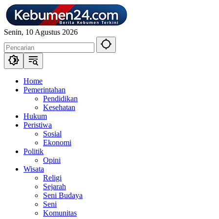
Langsung
ke
konten
Senin, 10 Agustus 2026
Home
Pemerintahan
Pendidikan
Kesehatan
Hukum
Peristiwa
Sosial
Ekonomi
Politik
Opini
Wisata
Religi
Sejarah
Seni Budaya
Seni
Komunitas