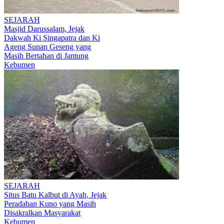
SEJARAH
Masjid Darussalam, Jejak
Dakwah Ki Singapatra dan Ki
Ageng Sunan Geseng yang
Masih Bertahan di Jantung
Kebumen
SEJARAH
Situs Batu Kalbut di Ayah, Jejak
Peradaban Kuno yang Masih
Disakralkan Masyarakat
Kebumen