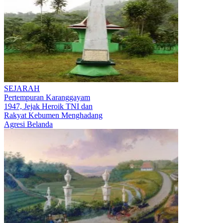
SEJARAH
Pertempuran Karanggayam
1947, Jejak Heroik TNI dan
Rakyat Kebumen Menghadang
Agresi Belanda