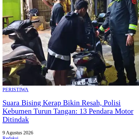
PERISTIWA
Suara Bising Kerap Bikin Resah, Polisi
Kebumen Turun Tangan: 13 Pendara Motor
Ditindak
9 Agustus 2026
Redaksi