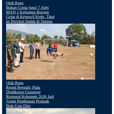
Olah Raga
Bukan Cuma Satu! 7 Atlet
MAN 1 Kebumen Borong
Gelar di Kejurwil Kedu, Tiket
ke Provinsi Sudah di Tangan
Olah Raga
Resmi Bergulir, Piala
Disdikpora Grassroot
Regional Kebumen 2026 Jadi
Ajang Pembinaan Pesepak
Bola Usia Dini