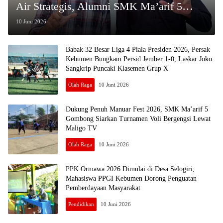
Air Strategis, Alumni SMK Ma’arif 5
Gombong Raih Juara Nasional Lewat
10 Juni 2026
Riset Lingkungan
Babak 32 Besar Liga 4 Piala Presiden 2026, Persak
Kebumen Bungkam Persid Jember 1-0, Laskar Joko
Sangkrip Puncaki Klasemen Grup X
Olah Raga
10 Juni 2026
Dukung Penuh Manuar Fest 2026, SMK Ma’arif 5
Gombong Siarkan Turnamen Voli Bergengsi Lewat
Maligo TV
Olah Raga
10 Juni 2026
PPK Ormawa 2026 Dimulai di Desa Selogiri,
Mahasiswa PPGI Kebumen Dorong Penguatan
Pemberdayaan Masyarakat
Pendidikan
10 Juni 2026