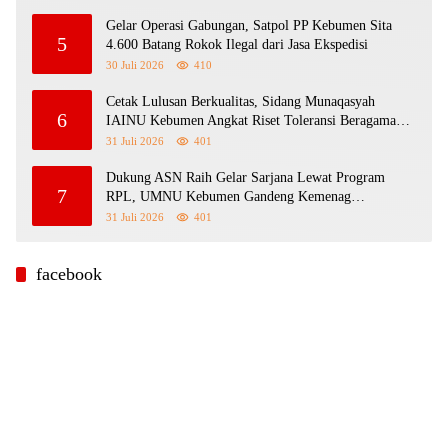
Gelar Operasi Gabungan, Satpol PP Kebumen Sita
5
4.600 Batang Rokok Ilegal dari Jasa Ekspedisi
30 Juli 2026
410
Cetak Lulusan Berkualitas, Sidang Munaqasyah
6
IAINU Kebumen Angkat Riset Toleransi Beragama
Sejak SD
31 Juli 2026
401
Dukung ASN Raih Gelar Sarjana Lewat Program
7
RPL, UMNU Kebumen Gandeng Kemenag
Purbalingga Berpredikat WBK
31 Juli 2026
401
facebook