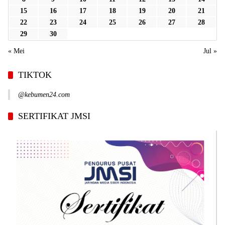
15
16
17
18
19
20
21
22
23
24
25
26
27
28
29
30
« Mei
Jul »
TIKTOK
@kebumen24.com
SERTIFIKAT JMSI