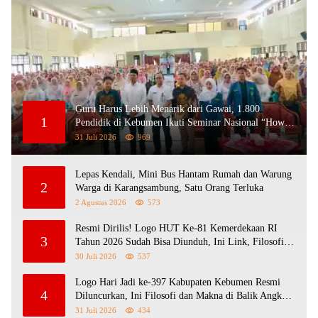
Guru Harus Lebih Menarik dari Gawai, 1.800
1
Pendidik di Kebumen Ikuti Seminar Nasional “How
To Be a Great Teacher”
31 Juli 2026
969
Lepas Kendali, Mini Bus Hantam Rumah dan Warung
2
Warga di Karangsambung, Satu Orang Terluka
2 Agustus 2026
573
Resmi Dirilis! Logo HUT Ke-81 Kemerdekaan RI
3
Tahun 2026 Sudah Bisa Diunduh, Ini Link, Filosofi
dan Aturan Penggunaannya
30 Juli 2026
537
Logo Hari Jadi ke-397 Kabupaten Kebumen Resmi
4
Diluncurkan, Ini Filosofi dan Makna di Balik Angka
397
31 Juli 2026
434