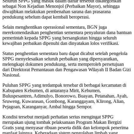
Seluruh SPPG yang masuk dalam daftar tersebut dikategorikan
sebagai Non Kejadian Menonjol (Perbaikan Mayor), sehingga
diwajibkan melakukan pembenahan sarana dan prasarana
pendukung sebelum dapat kembali beroperasi.
Selain menghentikan operasional sementara, BGN juga
merekomendasikan penghentian sementara penyaluran dana bantuan
pemerintah kepada SPPG yang bersangkutan hingga seluruh
kewajiban perbaikan dipenuhi dan dinyatakan lolos verifikasi.
Status penghentian sementara baru dapat dicabut setelah pengelola
SPPG menyelesaikan seluruh perbaikan yang dipersyaratkan,
melengkapi dokumen pendukung, serta memperoleh persetujuan
dari Direktorat Pemantauan dan Pengawasan Wilayah II Badan Gizi
Nasional.
Puluhan SPPG yang terdampak tersebar di berbagai kecamatan di
Kabupaten Kebumen, di antaranya Mirit, Kebumen,
Buluspesantren, Adimulyo, Bonorowo, Buayan, Petanahan, Ayah,
Sruweng, Kuwarasan, Gombong, Karanggayam, Klirong, Alian,
Pejagoan, Karanganyar, Ambal hingga Sempor.
Kondisi tersebut menjadi perhatian serius mengingat SPPG
merupakan ujung tombak pelaksanaan Program Makan Bergizi
Gratis yang menyasar ribuan peserta didik dan kelompok penerima
manfaat lainnya. Keberadaan sistem pengolahan limbah yang