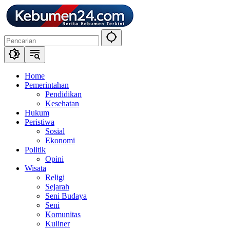
Langsung
ke
konten
Home
Pemerintahan
Pendidikan
Kesehatan
Hukum
Peristiwa
Sosial
Ekonomi
Politik
Opini
Wisata
Religi
Sejarah
Seni Budaya
Seni
Komunitas
Kuliner