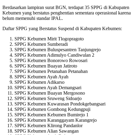
Berdasarkan lampiran surat BGN, terdapat 35 SPPG di Kabupaten
Kebumen yang berstatus penghentian sementara operasional karena
belum memenuhi standar IPAL.
Daftar SPPG yang Berstatus Suspend di Kabupaten Kebumen:
SPPG Kebumen Mirit Tlogopragoto
SPPG Kebumen Sumberadi
SPPG Kebumen Buluspesantren Tanjungrejo
SPPG Kebumen Adimulyo Candiwulan 2
SPPG Kebumen Bonorowo Rowosari
SPPG Kebumen Buayan Jatiroto
SPPG Kebumen Petanahan Petanahan
SPPG Kebumen Ayah Ayah
SPPG Kebumen Adikarso
SPPG Kebumen Ayah Demangsari
SPPG Kebumen Buayan Mergosono
SPPG Kebumen Sruweng Sidoarjo
SPPG Kebumen Kuwarasan Pondokgebangsari
SPPG Kebumen Gombong Kedungpuji
SPPG Kebumen Kebumen Bumirejo 1
SPPG Kebumen Karanggayam Karangrejo
SPPG Kebumen Klirong Pandanlor
SPPG Kebumen Alian Sawangan