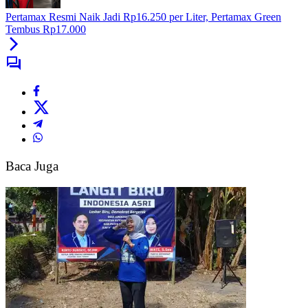
Operasional
Pertamax Resmi Naik Jadi Rp16.250 per Liter, Pertamax Green
35
Tembus Rp17.000
SPPG
di
Kebumen
IPAL
Belum
Penuhi
Standar
Baca Juga