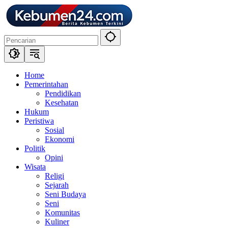
Langsung
ke
konten
Home
Pemerintahan
Pendidikan
Kesehatan
Hukum
Peristiwa
Sosial
Ekonomi
Politik
Opini
Wisata
Religi
Sejarah
Seni Budaya
Seni
Komunitas
Kuliner