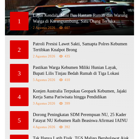
Lepas Kendali, Mini Bus Hantam Rumah dan Warung
1
Warga di Karangsambung, Satu Orang Terluka
2 Agustus 2026
607
Patroli Presisi Lawet Sakti, Samapta Polres Kebumen
2
Tertibkan Knalpot Brong
2 Agustus 2026
435
Pastikan Warga Kebumen Miliki Hunian Layak,
3
Bupati Lilis Tinjau Bedah Rumah di Tiga Lokasi
5 Agustus 2026
410
Konjen Australia Terpukau Geopark Kebumen, Jajaki
4
Kerja Sama Pariwisata hingga Pendidikan
3 Agustus 2026
399
Dorong Peningkatan SDM Perempuan NU, 25 Kader
5
Fatayat NU Kebumen Raih Beasiswa Afirmasi IAINU
4 Agustus 2026
392
Tak Hanya Latih Fisik, TGS Maligo Bersholawat Ajak