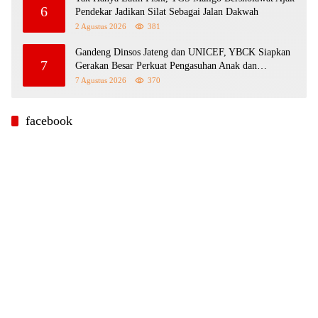
6
Pendekar Jadikan Silat Sebagai Jalan Dakwah
2 Agustus 2026
381
Gandeng Dinsos Jateng dan UNICEF, YBCK Siapkan
7
Gerakan Besar Perkuat Pengasuhan Anak dan
Ketahanan Keluarga
7 Agustus 2026
370
facebook