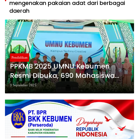
mengenakan pakaian adat dari berbagai
daerah
Pendidikan
PPKMB 2025 UMNU Kebumen
Resmi Dibuka, 690 Mahasiswa
Baru Siap Jadi Agen Perubahan
3 September 2025