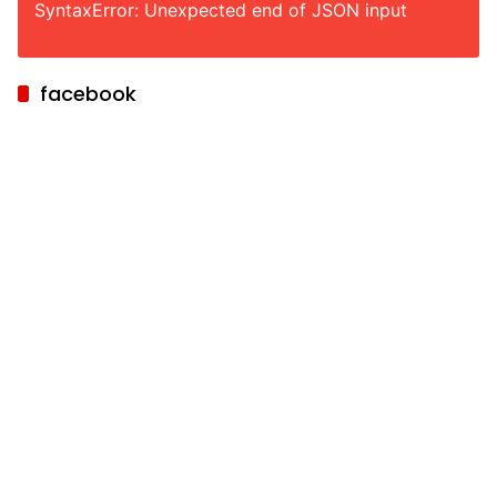
SyntaxError: Unexpected end of JSON input
facebook