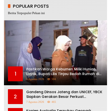
POPULAR POSTS
Berita Terpopuler Pekan ini
Pastikan Warga Kebumen Miliki Hunian
1
Layak, Bupati Lilis Tinjau Bedah Rumah di
Tiga Lokasi
5 Agustus 2026
504
Gandeng Dinsos Jateng dan UNICEF, YBCK
2
Siapkan Gerakan Besar Perkuat
Pengasuhan Anak dan Ketahanan
7 Agustus 2026
465
Keluarga
Konjen Australia Terpukau Geopark