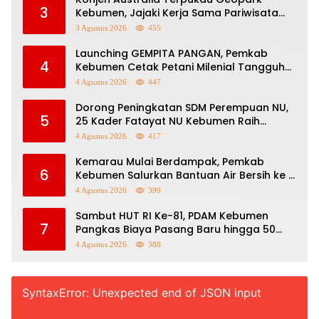
3
Kebumen, Jajaki Kerja Sama Pariwisata
hingga Pendidikan
3 Agustus 2026
455
Launching GEMPITA PANGAN, Pemkab
4
Kebumen Cetak Petani Milenial Tangguh
Perkuat Ketahanan Pangan
4 Agustus 2026
447
Dorong Peningkatan SDM Perempuan NU,
5
25 Kader Fatayat NU Kebumen Raih
Beasiswa Afirmasi IAINU
4 Agustus 2026
417
Kemarau Mulai Berdampak, Pemkab
6
Kebumen Salurkan Bantuan Air Bersih ke 11
Desa
4 Agustus 2026
399
Sambut HUT RI Ke-81, PDAM Kebumen
7
Pangkas Biaya Pasang Baru hingga 50
Persen
4 Agustus 2026
388
SyntaxError: Unexpected end of JSON input