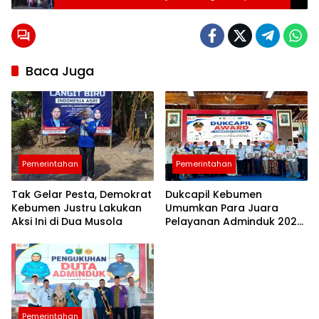
Bapperida
Prembun
Kebumen
Tampung
Masukan
Publik
Lewat
Forum
Konsultasi
Baca Juga
Dorong
Inovasi
Masyarakat
Terlindungi
HKI
Pemerintahan
Pemerintahan
Tak Gelar Pesta, Demokrat
Dukcapil Kebumen
Kebumen Justru Lakukan
Umumkan Para Juara
Aksi Ini di Dua Musola
Pelayanan Adminduk 2026,
Ada Daerahmu?
Pemerintahan