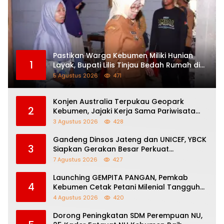
Pastikan Warga Kebumen Miliki Hunian
1
Layak, Bupati Lilis Tinjau Bedah Rumah di
Tiga Lokasi
5 Agustus 2026
471
Konjen Australia Terpukau Geopark
2
Kebumen, Jajaki Kerja Sama Pariwisata
hingga Pendidikan
3 Agustus 2026
428
Gandeng Dinsos Jateng dan UNICEF, YBCK
3
Siapkan Gerakan Besar Perkuat
Pengasuhan Anak dan Ketahanan
7 Agustus 2026
427
Keluarga
Launching GEMPITA PANGAN, Pemkab
4
Kebumen Cetak Petani Milenial Tangguh
Perkuat Ketahanan Pangan
4 Agustus 2026
420
Dorong Peningkatan SDM Perempuan NU,