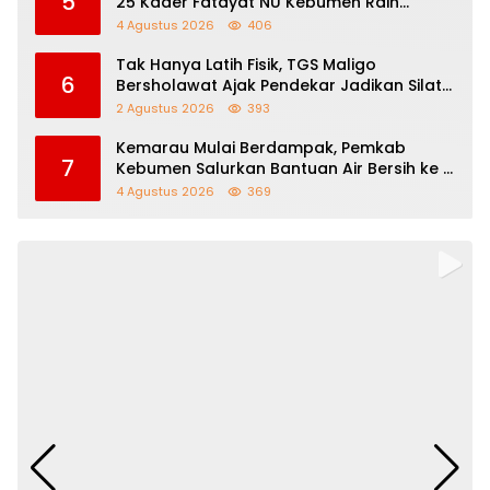
5
25 Kader Fatayat NU Kebumen Raih
Beasiswa Afirmasi IAINU
4 Agustus 2026
406
Tak Hanya Latih Fisik, TGS Maligo
6
Bersholawat Ajak Pendekar Jadikan Silat
Sebagai Jalan Dakwah
2 Agustus 2026
393
Kemarau Mulai Berdampak, Pemkab
7
Kebumen Salurkan Bantuan Air Bersih ke 11
Desa
4 Agustus 2026
369