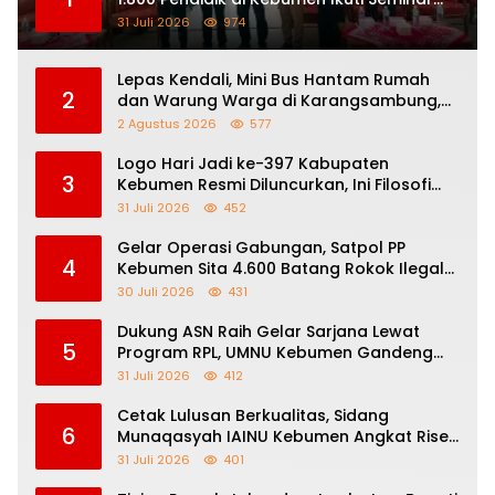
Nasional “How To Be a Great Teacher”
31 Juli 2026
974
Lepas Kendali, Mini Bus Hantam Rumah
2
dan Warung Warga di Karangsambung,
Satu Orang Terluka
2 Agustus 2026
577
Logo Hari Jadi ke-397 Kabupaten
3
Kebumen Resmi Diluncurkan, Ini Filosofi
dan Makna di Balik Angka 397
31 Juli 2026
452
Gelar Operasi Gabungan, Satpol PP
4
Kebumen Sita 4.600 Batang Rokok Ilegal
dari Jasa Ekspedisi
30 Juli 2026
431
Dukung ASN Raih Gelar Sarjana Lewat
5
Program RPL, UMNU Kebumen Gandeng
Kemenag Purbalingga Berpredikat WBK
31 Juli 2026
412
Cetak Lulusan Berkualitas, Sidang
6
Munaqasyah IAINU Kebumen Angkat Riset
Toleransi Beragama Sejak SD
31 Juli 2026
401