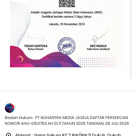
Badan Hukum : PT NUHANTRA MEDIA JASELA DAFTAR PERSEROAN
NOMOR AHU-0153783.AH.01.11.TAHUN 2026 TANGGAL 08 JULI 2026
Alamat : Gang Sakura RT.2 RW/RW.11 Dukuh, Dukuh