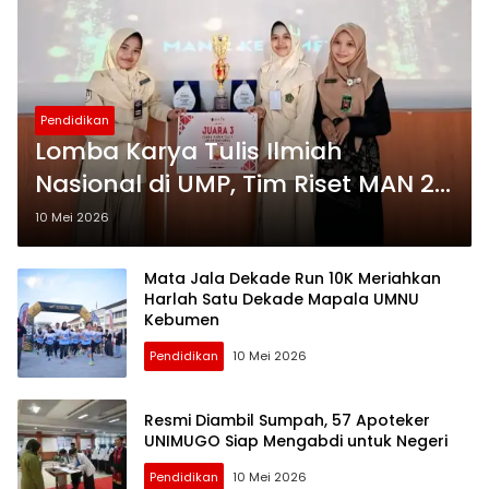
Pendidikan
Lomba Karya Tulis Ilmiah
Nasional di UMP, Tim Riset MAN 2
Kebumen Raih Juara 3
10 Mei 2026
Mata Jala Dekade Run 10K Meriahkan
Harlah Satu Dekade Mapala UMNU
Kebumen
Pendidikan
10 Mei 2026
Resmi Diambil Sumpah, 57 Apoteker
UNIMUGO Siap Mengabdi untuk Negeri
Pendidikan
10 Mei 2026