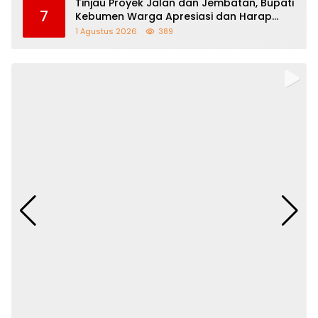
Tinjau Proyek Jalan dan Jembatan, Bupati
7
Kebumen Warga Apresiasi dan Harap
Perbaikan Berlanjut
1 Agustus 2026
389