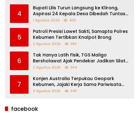
Bupati Lilis Turun Langsung ke Klirong,
4
Aspirasi 24 Kepala Desa Dibedah Tuntas
Bersama Para Kepala Dinas
1 Agustus 2026
405
Patroli Presisi Lawet Sakti, Samapta Polres
5
Kebumen Tertibkan Knalpot Brong
2 Agustus 2026
380
Tak Hanya Latih Fisik, TGS Maligo
6
Bersholawat Ajak Pendekar Jadikan Silat
Sebagai Jalan Dakwah
2 Agustus 2026
364
Konjen Australia Terpukau Geopark
7
Kebumen, Jajaki Kerja Sama Pariwisata
hingga Pendidikan
3 Agustus 2026
349
facebook