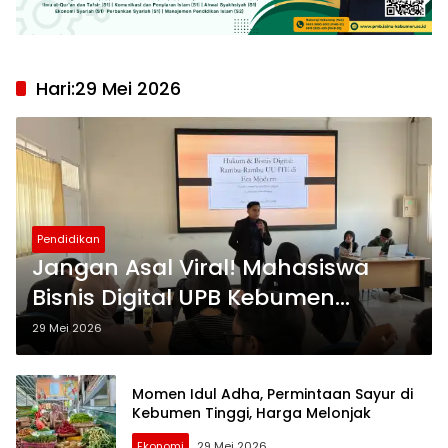
Hari:
29 Mei 2026
Pendidikan
Jangan Asal Viral! Mahasiswa
Bisnis Digital UPB Kebumen
Dibekali Etika dan Hukum Digital
29 Mei 2026
Momen Idul Adha, Permintaan Sayur di
Kebumen Tinggi, Harga Melonjak
Ekonomi
29 Mei 2026