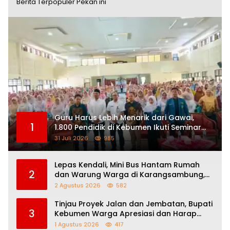
Berita Terpopuler Pekan ini
Guru Harus Lebih Menarik dari Gawai,
1
1.800 Pendidik di Kebumen Ikuti Seminar
Nasional “How To Be a Great Teacher”
31 Juli 2026
985
Lepas Kendali, Mini Bus Hantam Rumah
2
dan Warung Warga di Karangsambung,
Satu Orang Terluka
2 Agustus 2026
582
Tinjau Proyek Jalan dan Jembatan, Bupati
3
Kebumen Warga Apresiasi dan Harap
Perbaikan Berlanjut
1 Agustus 2026
417