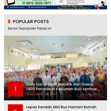
POPULAR POSTS
Berita Terpopuler Pekan ini
Guru Harus Lebih Menarik dari Gawai,
1
1.800 Pendidik di Kebumen Ikuti Seminar
Nasional “How To Be a Great Teacher”
31 Juli 2026
974
Lepas Kendali, Mini Bus Hantam Rumah