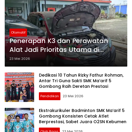
Otomatif
Penerapan K3 dan Perawatan
Alat Jadi Prioritas Utama di
Bengkel TKR SMK Ma’arif 5
23 Mei 2026
Gombong
Dedikasi 10 Tahun Rizky Fathur Rohman,
Antar Tri Guna Sakti SMK Ma’arif 5
Gombong Raih Deretan Prestasi
Pendidikan
23 Mei 2026
Ekstrakurikuler Badminton SMK Ma’arif 5
Gombong Konsisten Cetak Atlet
Berprestasi, Sabet Juara O2SN Kebumen
Olah Raga
23 Mei 2026