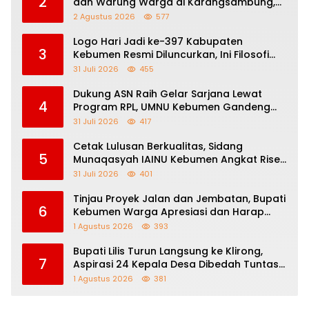
2
dan Warung Warga di Karangsambung,
Satu Orang Terluka
2 Agustus 2026
577
Logo Hari Jadi ke-397 Kabupaten
3
Kebumen Resmi Diluncurkan, Ini Filosofi
dan Makna di Balik Angka 397
31 Juli 2026
455
Dukung ASN Raih Gelar Sarjana Lewat
4
Program RPL, UMNU Kebumen Gandeng
Kemenag Purbalingga Berpredikat WBK
31 Juli 2026
417
Cetak Lulusan Berkualitas, Sidang
5
Munaqasyah IAINU Kebumen Angkat Riset
Toleransi Beragama Sejak SD
31 Juli 2026
401
Tinjau Proyek Jalan dan Jembatan, Bupati
6
Kebumen Warga Apresiasi dan Harap
Perbaikan Berlanjut
1 Agustus 2026
393
Bupati Lilis Turun Langsung ke Klirong,
7
Aspirasi 24 Kepala Desa Dibedah Tuntas
Bersama Para Kepala Dinas
1 Agustus 2026
381