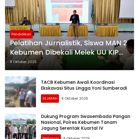
Pendidikan
Pelatihan Jurnalistik, Siswa MAN 2
Kebumen Dibekali Melek UU KIP
dan Lawan Hoaks
8 Oktober 2025
TACB Kebumen Awali Koordinasi
Ekskavasi Situs Lingga Yoni Sumberadi
SEJARAH
8 Oktober 2025
Dukung Program Swasembada Pangan
Nasional, Polres Kebumen Tanam
Jagung Serentak Kuartal IV
Pertanian
8 Oktober 2025