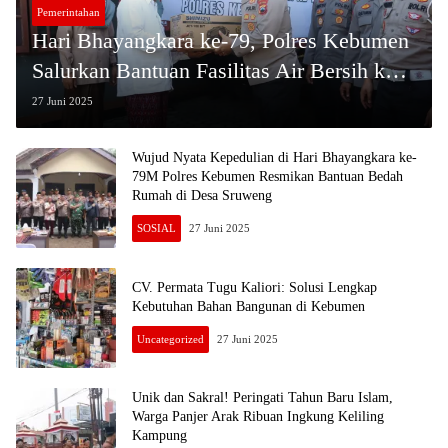
Pemerintahan
Hari Bhayangkara ke-79, Polres Kebumen
Salurkan Bantuan Fasilitas Air Bersih ke
Pondok Pesantren
27 Juni 2025
Wujud Nyata Kepedulian di Hari Bhayangkara ke-
79M Polres Kebumen Resmikan Bantuan Bedah
Rumah di Desa Sruweng
SOSIAL
27 Juni 2025
CV. Permata Tugu Kaliori: Solusi Lengkap
Kebutuhan Bahan Bangunan di Kebumen
Uncategorized
27 Juni 2025
Unik dan Sakral! Peringati Tahun Baru Islam,
Warga Panjer Arak Ribuan Ingkung Keliling
Kampung