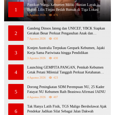
Pastikan Warga Kebumen Miliki Hunian Layak,
1
Bupati Lilis Tinjau Bedah Rumah di Tiga Lokasi
5 Agustus 2026
476
Gandeng Dinsos Jateng dan UNICEF, YBCK Siapkan
2
Gerakan Besar Perkuat Pengasuhan Anak dan
Ketahanan Keluarga
7 Agustus 2026
430
Konjen Australia Terpukau Geopark Kebumen, Jajaki
3
Kerja Sama Pariwisata hingga Pendidikan
3 Agustus 2026
430
Launching GEMPITA PANGAN, Pemkab Kebumen
4
Cetak Petani Milenial Tangguh Perkuat Ketahanan
Pangan
4 Agustus 2026
423
Dorong Peningkatan SDM Perempuan NU, 25 Kader
5
Fatayat NU Kebumen Raih Beasiswa Afirmasi IAINU
4 Agustus 2026
407
Tak Hanya Latih Fisik, TGS Maligo Bersholawat Ajak
6
Pendekar Jadikan Silat Sebagai Jalan Dakwah