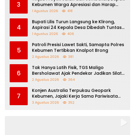
3
Kebumen Warga Apresiasi dan Harap
Perbaikan Berlanjut
1 Agustus 2026
418
Bupati Lilis Turun Langsung ke Klirong,
4
Aspirasi 24 Kepala Desa Dibedah Tuntas
Bersama Para Kepala Dinas
1 Agustus 2026
406
Patroli Presisi Lawet Sakti, Samapta Polres
5
Kebumen Tertibkan Knalpot Brong
2 Agustus 2026
381
Tak Hanya Latih Fisik, TGS Maligo
6
Bersholawat Ajak Pendekar Jadikan Silat
Sebagai Jalan Dakwah
2 Agustus 2026
364
Konjen Australia Terpukau Geopark
7
Kebumen, Jajaki Kerja Sama Pariwisata
hingga Pendidikan
3 Agustus 2026
352