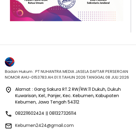
Badan Hukum : PT NUHANTRA MEDIA JASELA DAFTAR PERSEROAN
NOMOR AHU-0153783.AH.01.11.TAHUN 2026 TANGGAL 08 JULI 2026
Alamat : Gang Sakura RT.2 RW/RW.11 Dukuh, Dukuh
Kuwarisan, Kel:, Panjer, Kec. Kebumen, Kabupaten
Kebumen, Jawa Tengah 54312
082211602424 || 081327326114
Kebumen2424@gmail.com