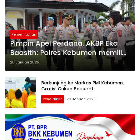
Pemerintahan
Pimpin Apel Perdana, AKBP Eka
Baasith: Polres Kebumen memiliki
Tagline “Amanah”
20 Januari 2025
Berkunjung ke Markas PMI Kebumen,
Gratis! Cukup Bersurat
Pendidikan
20 Januari 2025