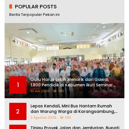
POPULAR POSTS
Berita Terpopuler Pekan ini
Guru Harus Lebih Menarik dari Gawai,
1
1.800 Pendidik di Kebumen Ikuti Seminar
Nasional “How To Be a Great Teacher”
31 Juli 2026
985
Lepas Kendali, Mini Bus Hantam Rumah
2
dan Warung Warga di Karangsambung,
Satu Orang Terluka
2 Agustus 2026
582
Tinjau Proyek Jalan dan Jembatan, Bupati