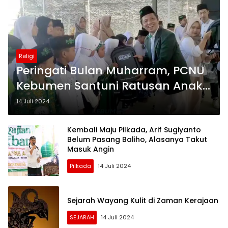
Religi
Peringati Bulan Muharram, PCNU
Kebumen Santuni Ratusan Anak
Yatim Piatu
14 Juli 2024
Kembali Maju Pilkada, Arif Sugiyanto
Belum Pasang Baliho, Alasanya Takut
Masuk Angin
Pilkada
14 Juli 2024
Sejarah Wayang Kulit di Zaman Kerajaan
SEJARAH
14 Juli 2024