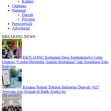
Kuliner
Olahraga
Nasional
Daerah
Provinsi
Purworejo24
Advertorial
BREAKING NEWS
KKN IAINU Kebumen Desa Tambakmulyo Gelar
Edukasi “Cerdas Bermedia, Santun Berbahasa” dan Sosialisasi Anti-
Bullying
Kenapa Nomor Telepon Indonesia Diawali +62?
Ternyata Ada Sejarah di Balik Angka Ini