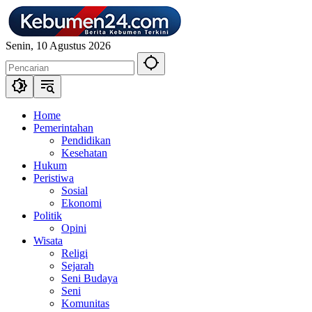
Langsung
ke
konten
Senin, 10 Agustus 2026
Home
Pemerintahan
Pendidikan
Kesehatan
Hukum
Peristiwa
Sosial
Ekonomi
Politik
Opini
Wisata
Religi
Sejarah
Seni Budaya
Seni
Komunitas