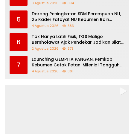
hingga Pendidikan
3 Agustus 2026
394
Dorong Peningkatan SDM Perempuan NU,
5
25 Kader Fatayat NU Kebumen Raih
Beasiswa Afirmasi IAINU
4 Agustus 2026
383
Tak Hanya Latih Fisik, TGS Maligo
6
Bersholawat Ajak Pendekar Jadikan Silat
Sebagai Jalan Dakwah
2 Agustus 2026
379
Launching GEMPITA PANGAN, Pemkab
7
Kebumen Cetak Petani Milenial Tangguh
Perkuat Ketahanan Pangan
4 Agustus 2026
361