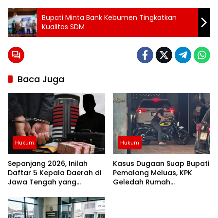
Tag:
Bupati Minta Bank Kebumen Tingkatkan
Kualitas SDM
HUKUM
Polres
Kebumen
Baca Juga
Hukum
Hukum
Sepanjang 2026, Inilah
Kasus Dugaan Suap Bupati
Daftar 5 Kepala Daerah di
Pemalang Meluas, KPK
Jawa Tengah yang
Geledah Rumah
Terjaring OTT KPK
Tersangka di Purworejo,
Tiga Kendaraan
Diamankan