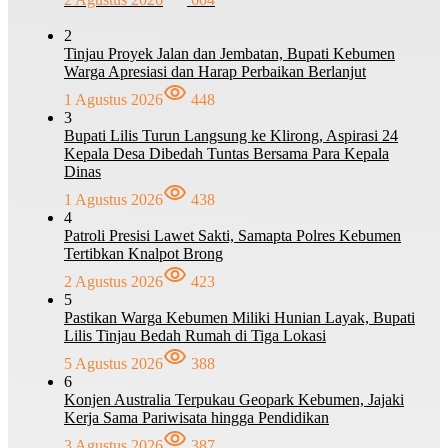
2
Tinjau Proyek Jalan dan Jembatan, Bupati Kebumen
Warga Apresiasi dan Harap Perbaikan Berlanjut
1 Agustus 2026
448
3
Bupati Lilis Turun Langsung ke Klirong, Aspirasi 24
Kepala Desa Dibedah Tuntas Bersama Para Kepala
Dinas
1 Agustus 2026
438
4
Patroli Presisi Lawet Sakti, Samapta Polres Kebumen
Tertibkan Knalpot Brong
2 Agustus 2026
423
5
Pastikan Warga Kebumen Miliki Hunian Layak, Bupati
Lilis Tinjau Bedah Rumah di Tiga Lokasi
5 Agustus 2026
388
6
Konjen Australia Terpukau Geopark Kebumen, Jajaki
Kerja Sama Pariwisata hingga Pendidikan
3 Agustus 2026
387