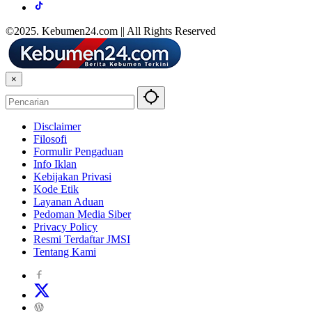
©2025. Kebumen24.com || All Rights Reserved
×
Disclaimer
Filosofi
Formulir Pengaduan
Info Iklan
Kebijakan Privasi
Kode Etik
Layanan Aduan
Pedoman Media Siber
Privacy Policy
Resmi Terdaftar JMSI
Tentang Kami