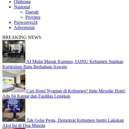
Olahraga
Nasional
Daerah
Provinsi
Purworejo24
Advertorial
BREAKING NEWS
AI Mulai Masuk Kampus, IAINU Kebumen Siapkan
Kurikulum Baru Berhaluan Aswaja
Cari Hotel Nyaman di Kebumen? Intip Mexolie Hotel,
Ada 84 Kamar dan Fasilitas Lengkap
Tak Gelar Pesta, Demokrat Kebumen Justru Lakukan
Aksi Ini di Dua Musola