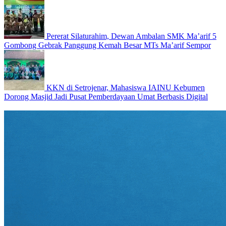
Pererat Silaturahim, Dewan Ambalan SMK Ma’arif 5
Gombong Gebrak Panggung Kemah Besar MTs Ma’arif Sempor
KKN di Setrojenar, Mahasiswa IAINU Kebumen
Dorong Masjid Jadi Pusat Pemberdayaan Umat Berbasis Digital