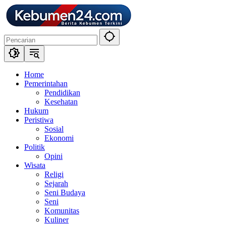
Langsung
ke
konten
Home
Pemerintahan
Pendidikan
Kesehatan
Hukum
Peristiwa
Sosial
Ekonomi
Politik
Opini
Wisata
Religi
Sejarah
Seni Budaya
Seni
Komunitas
Kuliner