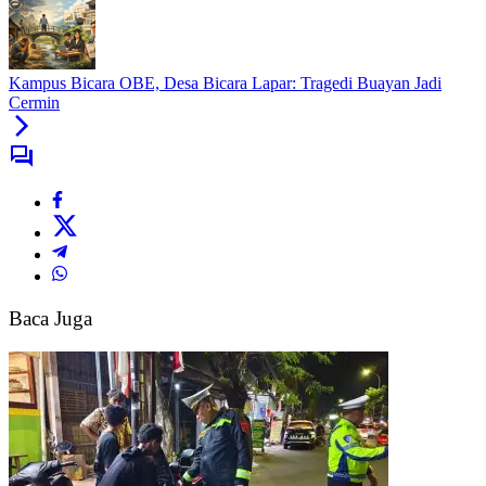
Kemen
PPPA
Pastikan
Anak
Kampus Bicara OBE, Desa Bicara Lapar: Tragedi Buayan Jadi
Penyintas
Cermin
Dapat
Perlindungan
dan
Pendampingan
Tragedi
Pilu
di
Kebumen
Baca Juga