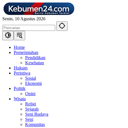
Langsung
ke
konten
Senin, 10 Agustus 2026
Home
Pemerintahan
Pendidikan
Kesehatan
Hukum
Peristiwa
Sosial
Ekonomi
Politik
Opini
Wisata
Religi
Sejarah
Seni Budaya
Seni
Komunitas