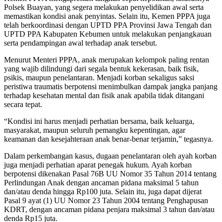
Polsek Buayan, yang segera melakukan penyelidikan awal serta
memastikan kondisi anak penyintas. Selain itu, Kemen PPPA juga
telah berkoordinasi dengan UPTD PPA Provinsi Jawa Tengah dan
UPTD PPA Kabupaten Kebumen untuk melakukan penjangkauan
serta pendampingan awal terhadap anak tersebut.
Menurut Menteri PPPA, anak merupakan kelompok paling rentan
yang wajib dilindungi dari segala bentuk kekerasan, baik fisik,
psikis, maupun penelantaran. Menjadi korban sekaligus saksi
peristiwa traumatis berpotensi menimbulkan dampak jangka panjang
terhadap kesehatan mental dan fisik anak apabila tidak ditangani
secara tepat.
“Kondisi ini harus menjadi perhatian bersama, baik keluarga,
masyarakat, maupun seluruh pemangku kepentingan, agar
keamanan dan kesejahteraan anak benar-benar terjamin,” tegasnya.
Dalam perkembangan kasus, dugaan penelantaran oleh ayah korban
juga menjadi perhatian aparat penegak hukum. Ayah korban
berpotensi dikenakan Pasal 76B UU Nomor 35 Tahun 2014 tentang
Perlindungan Anak dengan ancaman pidana maksimal 5 tahun
dan/atau denda hingga Rp100 juta. Selain itu, juga dapat dijerat
Pasal 9 ayat (1) UU Nomor 23 Tahun 2004 tentang Penghapusan
KDRT, dengan ancaman pidana penjara maksimal 3 tahun dan/atau
denda Rp15 juta.