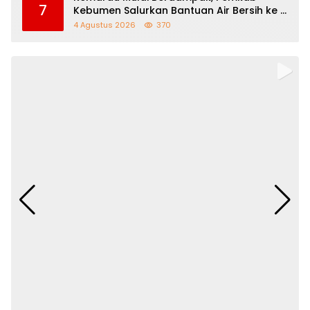
7
Kebumen Salurkan Bantuan Air Bersih ke 11
Desa
4 Agustus 2026
370