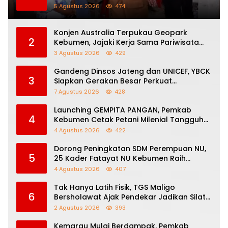
Tiga Lokasi
5 Agustus 2026
474
Konjen Australia Terpukau Geopark
2
Kebumen, Jajaki Kerja Sama Pariwisata
hingga Pendidikan
3 Agustus 2026
429
Gandeng Dinsos Jateng dan UNICEF, YBCK
3
Siapkan Gerakan Besar Perkuat
Pengasuhan Anak dan Ketahanan
7 Agustus 2026
428
Keluarga
Launching GEMPITA PANGAN, Pemkab
4
Kebumen Cetak Petani Milenial Tangguh
Perkuat Ketahanan Pangan
4 Agustus 2026
422
Dorong Peningkatan SDM Perempuan NU,
5
25 Kader Fatayat NU Kebumen Raih
Beasiswa Afirmasi IAINU
4 Agustus 2026
407
Tak Hanya Latih Fisik, TGS Maligo
6
Bersholawat Ajak Pendekar Jadikan Silat
Sebagai Jalan Dakwah
2 Agustus 2026
393
Kemarau Mulai Berdampak, Pemkab