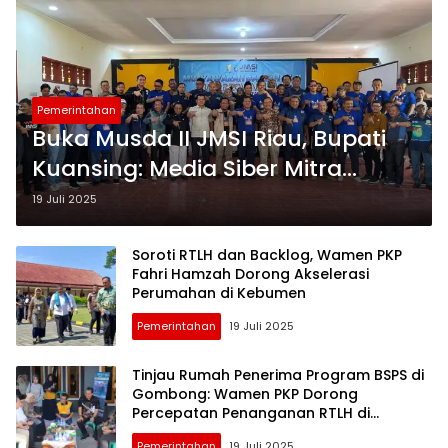
Pemerintahan
Buka Musda II JMSI Riau, Bupati
Kuansing: Media Siber Mitra
Strategis Pemerintah
19 Juli 2025
Soroti RTLH dan Backlog, Wamen PKP
Fahri Hamzah Dorong Akselerasi
Perumahan di Kebumen
Pemerintahan
19 Juli 2025
Tinjau Rumah Penerima Program BSPS di
Gombong: Wamen PKP Dorong
Percepatan Penanganan RTLH di
Kebumen
Pemerintahan
19 Juli 2025