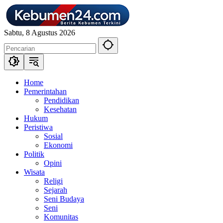
Langsung
ke
konten
Sabtu, 8 Agustus 2026
Home
Pemerintahan
Pendidikan
Kesehatan
Hukum
Peristiwa
Sosial
Ekonomi
Politik
Opini
Wisata
Religi
Sejarah
Seni Budaya
Seni
Komunitas