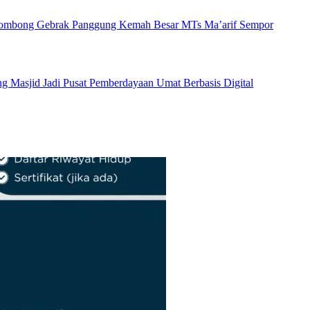
 Gombong Gebrak Panggung Kemah Besar MTs Ma’arif Sempor
Masjid Jadi Pusat Pemberdayaan Umat Berbasis Digital