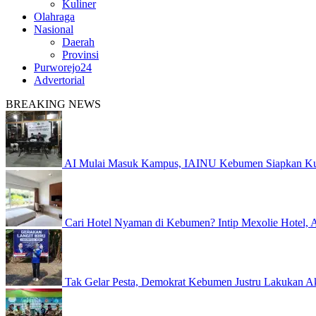
Kuliner
Olahraga
Nasional
Daerah
Provinsi
Purworejo24
Advertorial
BREAKING NEWS
AI Mulai Masuk Kampus, IAINU Kebumen Siapkan Kur
Cari Hotel Nyaman di Kebumen? Intip Mexolie Hotel, 
Tak Gelar Pesta, Demokrat Kebumen Justru Lakukan Ak