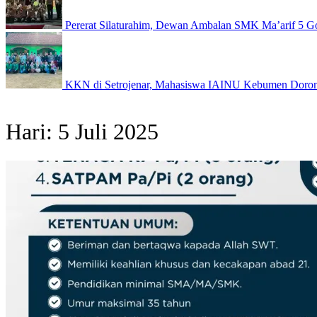
Pererat Silaturahim, Dewan Ambalan SMK Ma’arif 5
KKN di Setrojenar, Mahasiswa IAINU Kebumen Dorong 
Hari:
5 Juli 2025