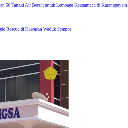
an 50 Tangki Air Bersih untuk Lembaga Keagamaan di Karanggayam
ngle Rescue di Kawasan Waduk Sempor