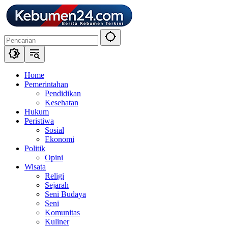
Langsung
ke
konten
Home
Pemerintahan
Pendidikan
Kesehatan
Hukum
Peristiwa
Sosial
Ekonomi
Politik
Opini
Wisata
Religi
Sejarah
Seni Budaya
Seni
Komunitas
Kuliner