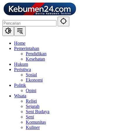
Langsung
ke
konten
Home
Pemerintahan
Pendidikan
Kesehatan
Hukum
Peristiwa
Sosial
Ekonomi
Politik
Opini
Wisata
Religi
Sejarah
Seni Budaya
Seni
Komunitas
Kuliner