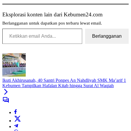
Eksplorasi konten lain dari Kebumen24.com
Berlangganan untuk dapatkan pos terbaru lewat email.
Ketikkan email Anda...
Berlangganan
Tag:
Kerugian
Ditaksir
Capai
Setengah
Ikuti Akhirusanah, 40 Santri Ponpes An Nahdliyah SMK Ma’arif 1
Miliar
Kebumen Tampilkan Hafalan Kitab hingga Surat Al Waqiah
Tragis!
Rumah
dan
Usaha
Mainan
Elektrik
di
Pejagoan
Kebumen