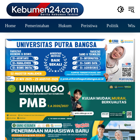
Langsung
ke
konten
Home
Pemerintahan
Hukum
Peristiwa
Politik
Wisata