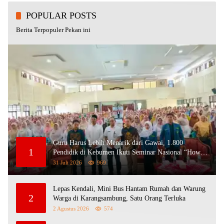
POPULAR POSTS
Berita Terpopuler Pekan ini
Guru Harus Lebih Menarik dari Gawai, 1.800
1
Pendidik di Kebumen Ikuti Seminar Nasional “How
To Be a Great Teacher”
31 Juli 2026
969
Lepas Kendali, Mini Bus Hantam Rumah dan Warung
2
Warga di Karangsambung, Satu Orang Terluka
2 Agustus 2026
574