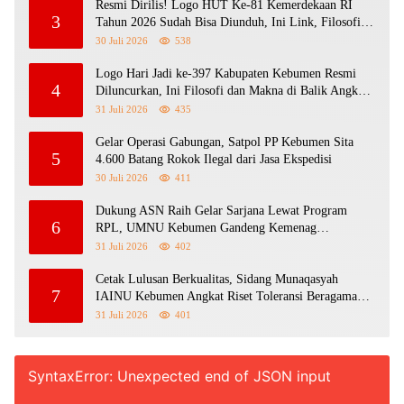
Resmi Dirilis! Logo HUT Ke-81 Kemerdekaan RI
3
Tahun 2026 Sudah Bisa Diunduh, Ini Link, Filosofi
dan Aturan Penggunaannya
30 Juli 2026
538
Logo Hari Jadi ke-397 Kabupaten Kebumen Resmi
4
Diluncurkan, Ini Filosofi dan Makna di Balik Angka
397
31 Juli 2026
435
Gelar Operasi Gabungan, Satpol PP Kebumen Sita
5
4.600 Batang Rokok Ilegal dari Jasa Ekspedisi
30 Juli 2026
411
Dukung ASN Raih Gelar Sarjana Lewat Program
6
RPL, UMNU Kebumen Gandeng Kemenag
Purbalingga Berpredikat WBK
31 Juli 2026
402
Cetak Lulusan Berkualitas, Sidang Munaqasyah
7
IAINU Kebumen Angkat Riset Toleransi Beragama
Sejak SD
31 Juli 2026
401
SyntaxError: Unexpected end of JSON input