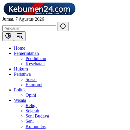
Langsung
ke
konten
Jumat, 7 Agustus 2026
Home
Pemerintahan
Pendidikan
Kesehatan
Hukum
Peristiwa
Sosial
Ekonomi
Politik
Opini
Wisata
Religi
Sejarah
Seni Budaya
Seni
Komunitas