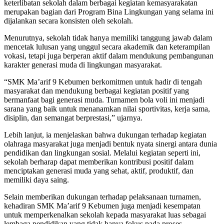
keterlibatan sekolah dalam berbagai kegiatan kemasyarakatan
merupakan bagian dari Program Bina Lingkungan yang selama ini
dijalankan secara konsisten oleh sekolah.
Menurutnya, sekolah tidak hanya memiliki tanggung jawab dalam
mencetak lulusan yang unggul secara akademik dan keterampilan
vokasi, tetapi juga berperan aktif dalam mendukung pembangunan
karakter generasi muda di lingkungan masyarakat.
“SMK Ma’arif 9 Kebumen berkomitmen untuk hadir di tengah
masyarakat dan mendukung berbagai kegiatan positif yang
bermanfaat bagi generasi muda. Turnamen bola voli ini menjadi
sarana yang baik untuk menanamkan nilai sportivitas, kerja sama,
disiplin, dan semangat berprestasi,” ujarnya.
Lebih lanjut, ia menjelaskan bahwa dukungan terhadap kegiatan
olahraga masyarakat juga menjadi bentuk nyata sinergi antara dunia
pendidikan dan lingkungan sosial. Melalui kegiatan seperti ini,
sekolah berharap dapat memberikan kontribusi positif dalam
menciptakan generasi muda yang sehat, aktif, produktif, dan
memiliki daya saing.
Selain memberikan dukungan terhadap pelaksanaan turnamen,
kehadiran SMK Ma’arif 9 Kebumen juga menjadi kesempatan
untuk memperkenalkan sekolah kepada masyarakat luas sebagai
lembaga pendidikan yang tidak hanya fokus pada proses