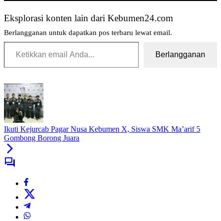
Eksplorasi konten lain dari Kebumen24.com
Berlangganan untuk dapatkan pos terbaru lewat email.
Ketikkan email Anda...
Berlangganan
Tag:
Lewat
Turnamen
Bola
Voli
Ikuti Kejurcab Pagar Nusa Kebumen X, Siswa SMK Ma’arif 5
Bina
Gombong Borong Juara
Muda
Grogolbeningsari
2026
SMK
Ma’arif
9
Kebumen
Dukung
Pembinaan
Generasi