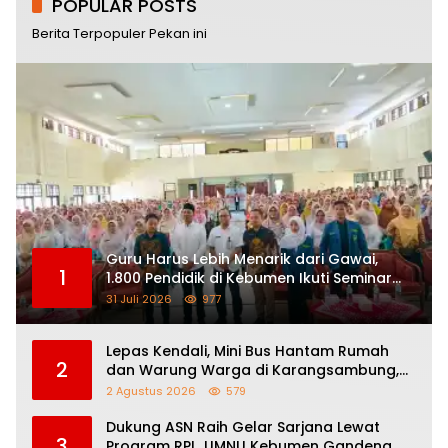
POPULAR POSTS
Berita Terpopuler Pekan ini
Guru Harus Lebih Menarik dari Gawai,
1
1.800 Pendidik di Kebumen Ikuti Seminar
Nasional “How To Be a Great Teacher”
31 Juli 2026
977
Lepas Kendali, Mini Bus Hantam Rumah
2
dan Warung Warga di Karangsambung,
Satu Orang Terluka
2 Agustus 2026
579
Dukung ASN Raih Gelar Sarjana Lewat
3
Program RPL, UMNU Kebumen Gandeng