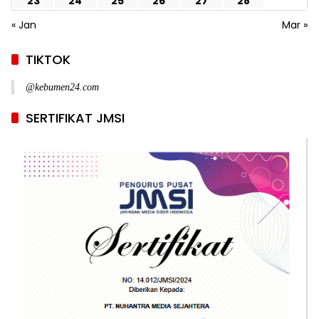
23
24
25
26
27
28
« Jan
Mar »
TIKTOK
@kebumen24.com
SERTIFIKAT JMSI