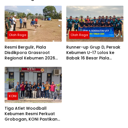
Resmi
Dikunci
Olah Raga
Olah Raga
Resmi Bergulir, Piala
Runner-up Grup D, Persak
Disdikpora Grassroot
Kebumen U-17 Lolos ke
Regional Kebumen 2026
Babak 16 Besar Piala
Jadi Ajang Pembinaan
Soeratin Jateng 2026
Pesepak Bola Usia Dini
KONI
Tiga Atlet Woodball
Kebumen Resmi Perkuat
Grobogan, KONI Pastikan
Sesuai Aturan