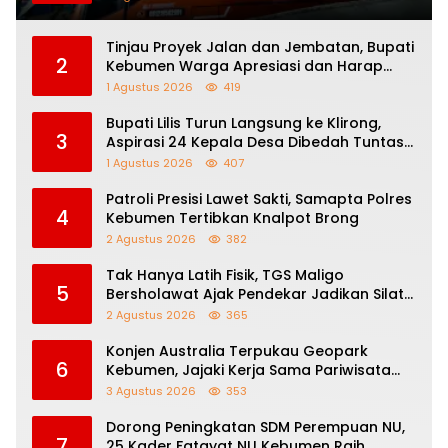
Tinjau Proyek Jalan dan Jembatan, Bupati
2
Kebumen Warga Apresiasi dan Harap
Perbaikan Berlanjut
1 Agustus 2026
419
Bupati Lilis Turun Langsung ke Klirong,
3
Aspirasi 24 Kepala Desa Dibedah Tuntas
Bersama Para Kepala Dinas
1 Agustus 2026
407
Patroli Presisi Lawet Sakti, Samapta Polres
4
Kebumen Tertibkan Knalpot Brong
2 Agustus 2026
382
Tak Hanya Latih Fisik, TGS Maligo
5
Bersholawat Ajak Pendekar Jadikan Silat
Sebagai Jalan Dakwah
2 Agustus 2026
365
Konjen Australia Terpukau Geopark
6
Kebumen, Jajaki Kerja Sama Pariwisata
hingga Pendidikan
3 Agustus 2026
353
Dorong Peningkatan SDM Perempuan NU,
7
25 Kader Fatayat NU Kebumen Raih