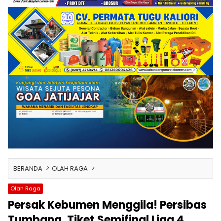
BERANDA
OLAH RAGA
Olah Raga
Persak Kebumen Menggila! Persibas
Tumbang, Tiket Semifinal Liga 4