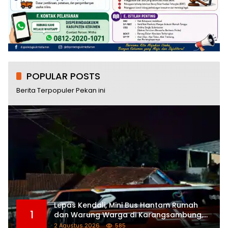
POPULAR POSTS
Berita Terpopuler Pekan ini
Lepas Kendali, Mini Bus Hantam Rumah
1
dan Warung Warga di Karangsambung,
Satu Orang Terluka
2 Agustus 2026
585