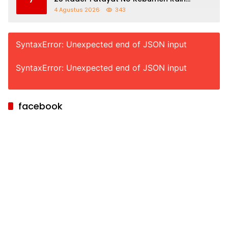
Beasiswa Afirmasi IAINU
4 Agustus 2026
343
SyntaxError: Unexpected end of JSON input
SyntaxError: Unexpected end of JSON input
facebook