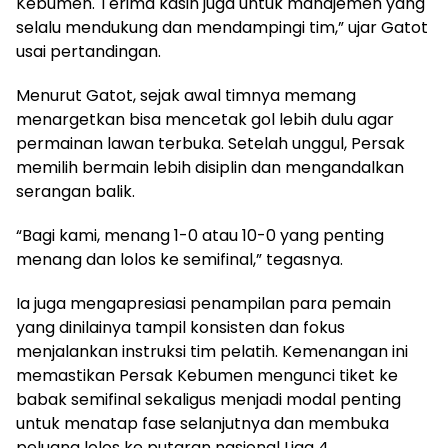
Kebumen. Terima kasih juga untuk manajemen yang
selalu mendukung dan mendampingi tim,” ujar Gatot
usai pertandingan.
Menurut Gatot, sejak awal timnya memang
menargetkan bisa mencetak gol lebih dulu agar
permainan lawan terbuka. Setelah unggul, Persak
memilih bermain lebih disiplin dan mengandalkan
serangan balik.
“Bagi kami, menang 1-0 atau 10-0 yang penting
menang dan lolos ke semifinal,” tegasnya.
Ia juga mengapresiasi penampilan para pemain
yang dinilainya tampil konsisten dan fokus
menjalankan instruksi tim pelatih. Kemenangan ini
memastikan Persak Kebumen mengunci tiket ke
babak semifinal sekaligus menjadi modal penting
untuk menatap fase selanjutnya dan membuka
peluang lolos ke putaran nasional Liga 4.