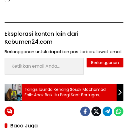
Memuat...
Eksplorasi konten lain dari
Kebumen24.com
Berlangganan untuk dapatkan pos terbaru lewat email.
Ketikkan email Anda...
Berlangganan
Tag:
Tangis Ibunda Kenang Sosok Mochamad
Persak
Faik: Anak Baik Itu Pergi Saat Bertugas,
Kebumen
Rencana Nikah Pupus
Menggila!
Persibas
Tumbang
Tiket
Semifinal
Liga 4
Baca Juga
Jateng