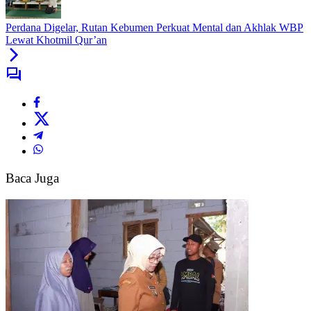
di
Musim
Perdana Digelar, Rutan Kebumen Perkuat Mental dan Akhlak WBP
Hujan
Lewat Khotmil Qur’an
Warga
Dukuh
Danasri
Kompak
Bersihkan
Sungai
Baca Juga