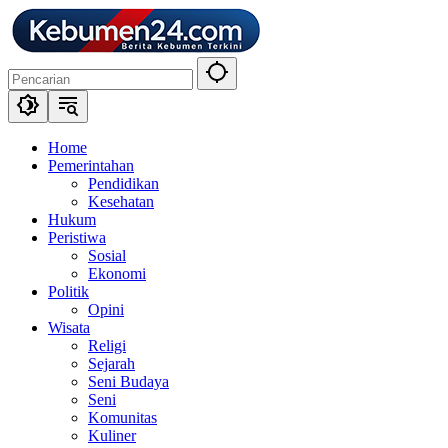
Langsung
ke
konten
Home
Pemerintahan
Pendidikan
Kesehatan
Hukum
Peristiwa
Sosial
Ekonomi
Politik
Opini
Wisata
Religi
Sejarah
Seni Budaya
Seni
Komunitas
Kuliner