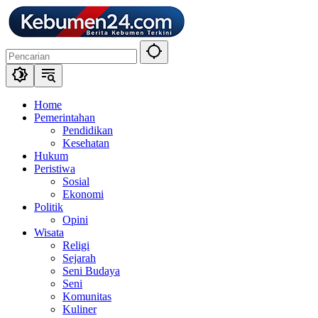
Langsung
ke
konten
Home
Pemerintahan
Pendidikan
Kesehatan
Hukum
Peristiwa
Sosial
Ekonomi
Politik
Opini
Wisata
Religi
Sejarah
Seni Budaya
Seni
Komunitas
Kuliner