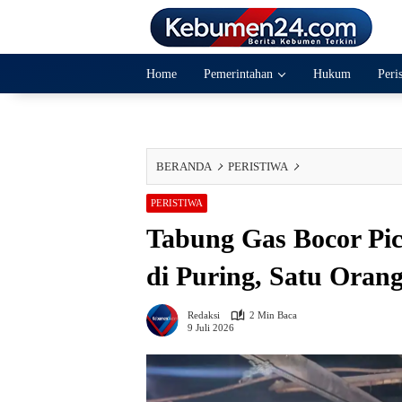
Langsung
ke
konten
Home
Pemerintahan
Hukum
Peri
BERANDA
PERISTIWA
PERISTIWA
Tabung Gas Bocor P
di Puring, Satu Oran
Redaksi
2 Min Baca
9 Juli 2026