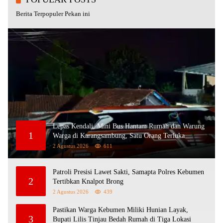
Berita Terpopuler Pekan ini
Lepas Kendali, Mini Bus Hantam Rumah dan Warung
1
Warga di Karangsambung, Satu Orang Terluka
2 Agustus 2026
611
Patroli Presisi Lawet Sakti, Samapta Polres Kebumen
2
Tertibkan Knalpot Brong
2 Agustus 2026
439
Pastikan Warga Kebumen Miliki Hunian Layak,
3
Bupati Lilis Tinjau Bedah Rumah di Tiga Lokasi