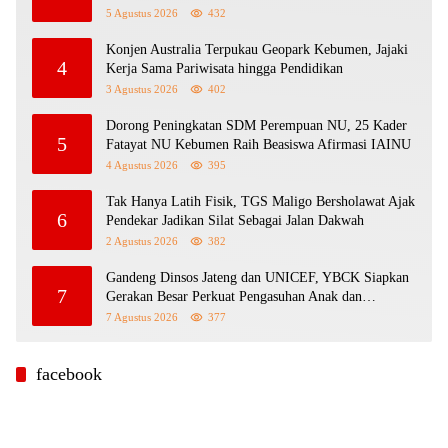
5 Agustus 2026
432
Konjen Australia Terpukau Geopark Kebumen, Jajaki
4
Kerja Sama Pariwisata hingga Pendidikan
3 Agustus 2026
402
Dorong Peningkatan SDM Perempuan NU, 25 Kader
5
Fatayat NU Kebumen Raih Beasiswa Afirmasi IAINU
4 Agustus 2026
395
Tak Hanya Latih Fisik, TGS Maligo Bersholawat Ajak
6
Pendekar Jadikan Silat Sebagai Jalan Dakwah
2 Agustus 2026
382
Gandeng Dinsos Jateng dan UNICEF, YBCK Siapkan
7
Gerakan Besar Perkuat Pengasuhan Anak dan
Ketahanan Keluarga
7 Agustus 2026
377
facebook