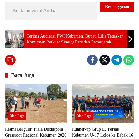
Ketikkan email Anda...
Berlangganan
Tag:
Terima Audiensi PWI Kebumen, Bupati Lilis Tegaskan
Kapolsek
Komitmen Perkuat Sinergi Pers dan Pemerintah
Cup
Meriahkan
Hari
Bhayangkara
ke-80
Puluhan
Pebulutangkis
Baca Juga
Ramaikan
Turnamen di
Kuwarasan
Olah Raga
Olah Raga
Resmi Bergulir, Piala Disdikpora
Runner-up Grup D, Persak
Grassroot Regional Kebumen 2026
Kebumen U-17 Lolos ke Babak 16