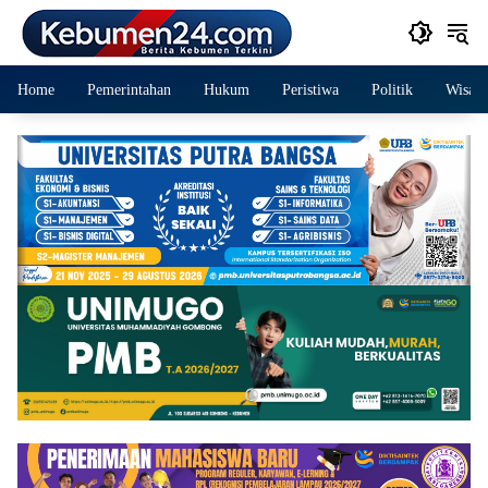
Langsung
ke
konten
Home
Pemerintahan
Hukum
Peristiwa
Politik
Wisata