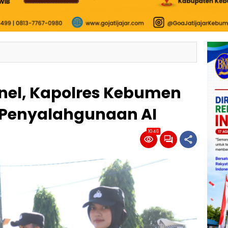
onel, Kapolres Kebumen
 Penyalahgunaan AI
1046