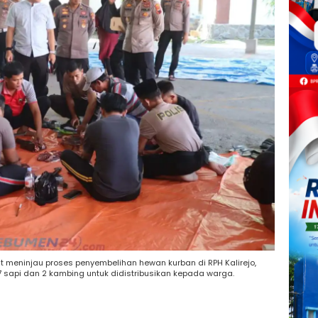
 meninjau proses penyembelihan hewan kurban di RPH Kalirejo,
7 sapi dan 2 kambing untuk didistribusikan kepada warga.