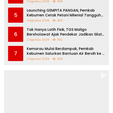
Beasiswa Afirmasi IAINU
4 Agustus 2026
406
Launching GEMPITA PANGAN, Pemkab
5
Kebumen Cetak Petani Milenial Tangguh
Perkuat Ketahanan Pangan
4 Agustus 2026
406
Tak Hanya Latih Fisik, TGS Maligo
6
Bersholawat Ajak Pendekar Jadikan Silat
Sebagai Jalan Dakwah
2 Agustus 2026
392
Kemarau Mulai Berdampak, Pemkab
7
Kebumen Salurkan Bantuan Air Bersih ke 11
Desa
4 Agustus 2026
368