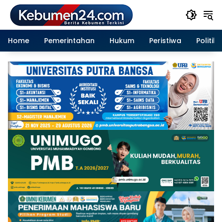
Langsung
ke
konten
Home
Pemerintahan
Hukum
Peristiwa
Politik