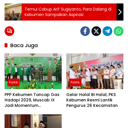
Tag:
Temui Cabup Arif Sugiyanto, Para Dalang di
Jalan
Kebumen Sampaikan Aspirasi
Diaspal
Mulus
Warga
Kalisana
Gelar
Tumpengan
Baca Juga
Politik
Politik
PPP Kebumen Tancap Gas
Gelar Halal Bi Halal, PKS
Hadapi 2029, Muscab IX
Kebumen Resmi Lantik
Jadi Momentum
Pengurus 26 Kecamatan
Konsolidasi Besar