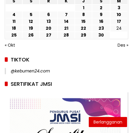
S
S
R
K
J
S
M
1
2
3
4
5
6
7
8
9
10
11
12
13
14
15
16
17
18
19
20
21
22
23
24
25
26
27
28
29
30
« Okt
Des »
TIKTOK
@kebumen24.com
SERTIFIKAT JMSI
Berlangganan