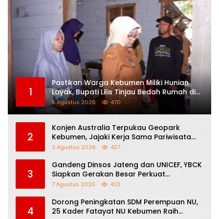
Pastikan Warga Kebumen Miliki Hunian
1
Layak, Bupati Lilis Tinjau Bedah Rumah di
Tiga Lokasi
5 Agustus 2026
470
Konjen Australia Terpukau Geopark
2
Kebumen, Jajaki Kerja Sama Pariwisata
hingga Pendidikan
3 Agustus 2026
427
Gandeng Dinsos Jateng dan UNICEF, YBCK
3
Siapkan Gerakan Besar Perkuat
Pengasuhan Anak dan Ketahanan
7 Agustus 2026
423
Keluarga
Dorong Peningkatan SDM Perempuan NU,
4
25 Kader Fatayat NU Kebumen Raih