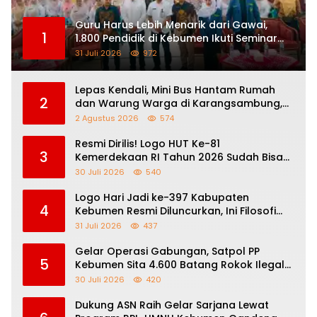
Guru Harus Lebih Menarik dari Gawai,
1
1.800 Pendidik di Kebumen Ikuti Seminar
Nasional “How To Be a Great Teacher”
31 Juli 2026
972
Lepas Kendali, Mini Bus Hantam Rumah
2
dan Warung Warga di Karangsambung,
Satu Orang Terluka
2 Agustus 2026
574
Resmi Dirilis! Logo HUT Ke-81
3
Kemerdekaan RI Tahun 2026 Sudah Bisa
Diunduh, Ini Link, Filosofi dan Aturan
30 Juli 2026
540
Penggunaannya
Logo Hari Jadi ke-397 Kabupaten
4
Kebumen Resmi Diluncurkan, Ini Filosofi
dan Makna di Balik Angka 397
31 Juli 2026
437
Gelar Operasi Gabungan, Satpol PP
5
Kebumen Sita 4.600 Batang Rokok Ilegal
dari Jasa Ekspedisi
30 Juli 2026
420
Dukung ASN Raih Gelar Sarjana Lewat