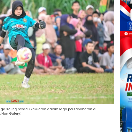
gga saling beradu kekuatan dalam laga persahabatan di
: Han Galery)