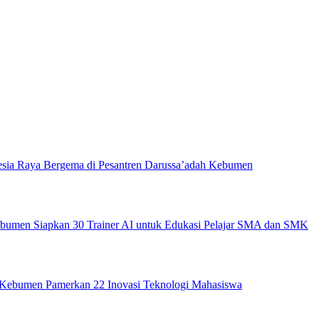
nesia Raya Bergema di Pesantren Darussa’adah Kebumen
Kebumen Siapkan 30 Trainer AI untuk Edukasi Pelajar SMA dan SMK
ebumen Pamerkan 22 Inovasi Teknologi Mahasiswa