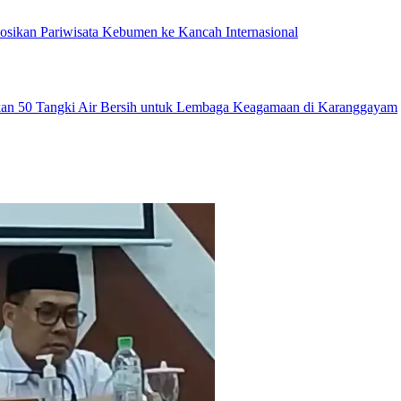
sikan Pariwisata Kebumen ke Kancah Internasional
an 50 Tangki Air Bersih untuk Lembaga Keagamaan di Karanggayam