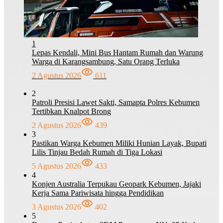
1
Lepas Kendali, Mini Bus Hantam Rumah dan Warung
Warga di Karangsambung, Satu Orang Terluka
2 Agustus 2026
611
2
Patroli Presisi Lawet Sakti, Samapta Polres Kebumen
Tertibkan Knalpot Brong
2 Agustus 2026
439
3
Pastikan Warga Kebumen Miliki Hunian Layak, Bupati
Lilis Tinjau Bedah Rumah di Tiga Lokasi
5 Agustus 2026
433
4
Konjen Australia Terpukau Geopark Kebumen, Jajaki
Kerja Sama Pariwisata hingga Pendidikan
3 Agustus 2026
402
5