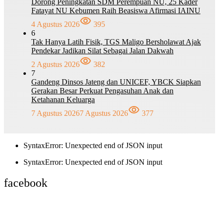
Dorong Peningkatan SDM Perempuan NU, 25 Kader
Fatayat NU Kebumen Raih Beasiswa Afirmasi IAINU
4 Agustus 2026
395
6
Tak Hanya Latih Fisik, TGS Maligo Bersholawat Ajak
Pendekar Jadikan Silat Sebagai Jalan Dakwah
2 Agustus 2026
382
7
Gandeng Dinsos Jateng dan UNICEF, YBCK Siapkan
Gerakan Besar Perkuat Pengasuhan Anak dan
Ketahanan Keluarga
7 Agustus 2026
7 Agustus 2026
377
SyntaxError: Unexpected end of JSON input
SyntaxError: Unexpected end of JSON input
facebook