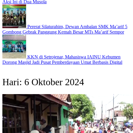
Aksi Ini di Dua Musola
Pererat Silaturahim, Dewan Ambalan SMK Ma’arif 5
Gombong Gebrak Panggung Kemah Besar MTs Ma’arif Sempor
KKN di Setrojenar, Mahasiswa IAINU Kebumen
Dorong Masjid Jadi Pusat Pemberdayaan Umat Berbasis Digital
Hari:
6 Oktober 2024