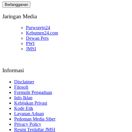
Email
Berlangganan
Anda
Jaringan Media
Purworejo24
Kebumen24.com
Dewan Pers
PWI
JMSI
Informasi
Disclaimer
Filosofi
Formulir Pengaduan
Info Iklan
Kebijakan Privasi
Kode Etik
Layanan Aduan
Pedoman Media Siber
Privacy Policy
Resmi Terdaftar JMSI