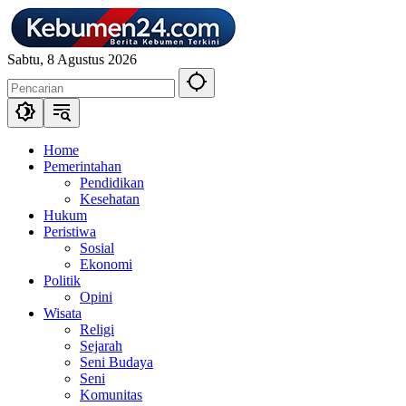
Langsung
ke
konten
Sabtu, 8 Agustus 2026
Home
Pemerintahan
Pendidikan
Kesehatan
Hukum
Peristiwa
Sosial
Ekonomi
Politik
Opini
Wisata
Religi
Sejarah
Seni Budaya
Seni
Komunitas