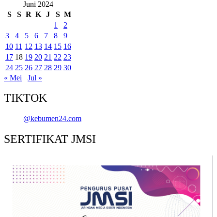
Juni 2024
S
S
R
K
J
S
M
1
2
3
4
5
6
7
8
9
10
11
12
13
14
15
16
17
18
19
20
21
22
23
24
25
26
27
28
29
30
« Mei
Jul »
TIKTOK
@kebumen24.com
SERTIFIKAT JMSI