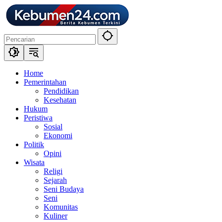
Langsung
ke
konten
Home
Pemerintahan
Pendidikan
Kesehatan
Hukum
Peristiwa
Sosial
Ekonomi
Politik
Opini
Wisata
Religi
Sejarah
Seni Budaya
Seni
Komunitas
Kuliner