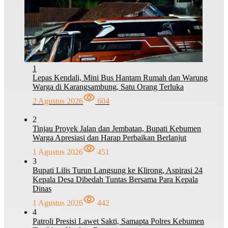
1
Lepas Kendali, Mini Bus Hantam Rumah dan Warung
Warga di Karangsambung, Satu Orang Terluka
2 Agustus 2026
604
2
Tinjau Proyek Jalan dan Jembatan, Bupati Kebumen
Warga Apresiasi dan Harap Perbaikan Berlanjut
1 Agustus 2026
451
3
Bupati Lilis Turun Langsung ke Klirong, Aspirasi 24
Kepala Desa Dibedah Tuntas Bersama Para Kepala
Dinas
1 Agustus 2026
442
4
Patroli Presisi Lawet Sakti, Samapta Polres Kebumen