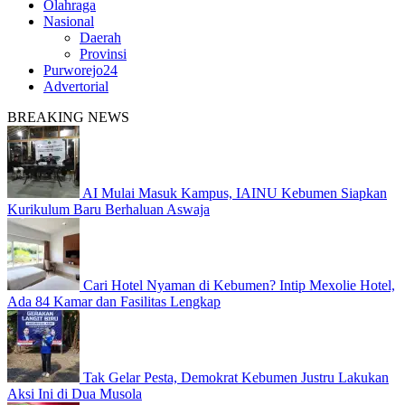
Olahraga
Nasional
Daerah
Provinsi
Purworejo24
Advertorial
BREAKING NEWS
AI Mulai Masuk Kampus, IAINU Kebumen Siapkan
Kurikulum Baru Berhaluan Aswaja
Cari Hotel Nyaman di Kebumen? Intip Mexolie Hotel,
Ada 84 Kamar dan Fasilitas Lengkap
Tak Gelar Pesta, Demokrat Kebumen Justru Lakukan
Aksi Ini di Dua Musola