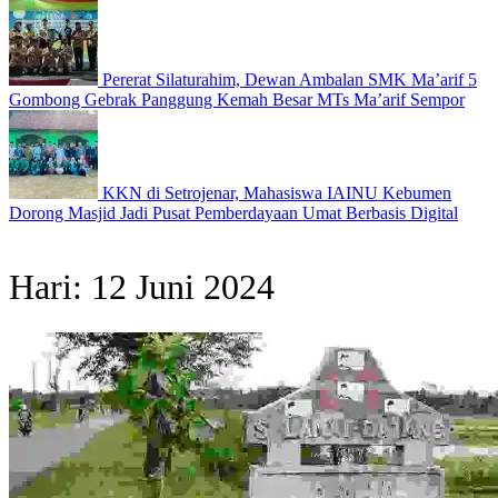
Pererat Silaturahim, Dewan Ambalan SMK Ma’arif 5
Gombong Gebrak Panggung Kemah Besar MTs Ma’arif Sempor
KKN di Setrojenar, Mahasiswa IAINU Kebumen
Dorong Masjid Jadi Pusat Pemberdayaan Umat Berbasis Digital
Hari:
12 Juni 2024