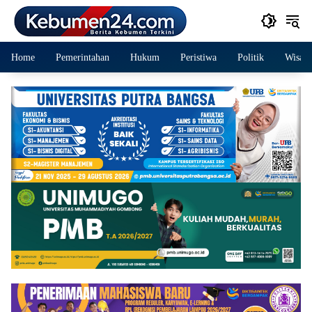
Langsung
ke
konten
Home
Pemerintahan
Hukum
Peristiwa
Politik
Wisata