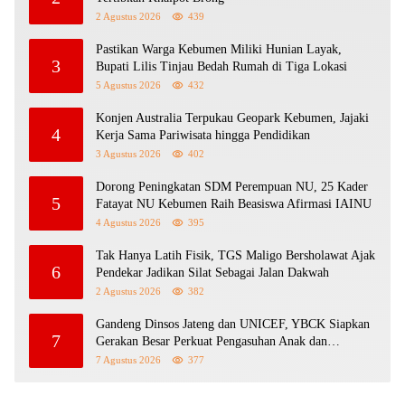
2 Agustus 2026
439
Pastikan Warga Kebumen Miliki Hunian Layak,
3
Bupati Lilis Tinjau Bedah Rumah di Tiga Lokasi
5 Agustus 2026
432
Konjen Australia Terpukau Geopark Kebumen, Jajaki
4
Kerja Sama Pariwisata hingga Pendidikan
3 Agustus 2026
402
Dorong Peningkatan SDM Perempuan NU, 25 Kader
5
Fatayat NU Kebumen Raih Beasiswa Afirmasi IAINU
4 Agustus 2026
395
Tak Hanya Latih Fisik, TGS Maligo Bersholawat Ajak
6
Pendekar Jadikan Silat Sebagai Jalan Dakwah
2 Agustus 2026
382
Gandeng Dinsos Jateng dan UNICEF, YBCK Siapkan
7
Gerakan Besar Perkuat Pengasuhan Anak dan
Ketahanan Keluarga
7 Agustus 2026
377