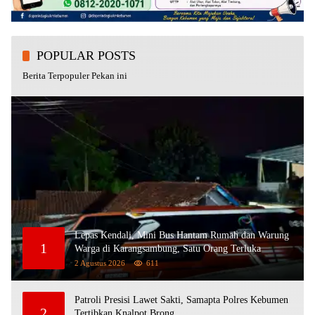
POPULAR POSTS
Berita Terpopuler Pekan ini
Lepas Kendali, Mini Bus Hantam Rumah dan Warung
1
Warga di Karangsambung, Satu Orang Terluka
2 Agustus 2026
611
Patroli Presisi Lawet Sakti, Samapta Polres Kebumen
2
Tertibkan Knalpot Brong