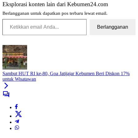
Eksplorasi konten lain dari Kebumen24.com
Berlangganan untuk dapatkan pos terbaru lewat email.
Ketikkan email Anda...
Berlangganan
Tag:
Berikut
Susunan
Pengurus
Harian
Sambut HUT RI ke-80, Goa Jatijajar Kebumen Beri Diskon 17%
KONI
untuk Wisatawan
Kebumen
2024-
2028
Resmi
Dilantik