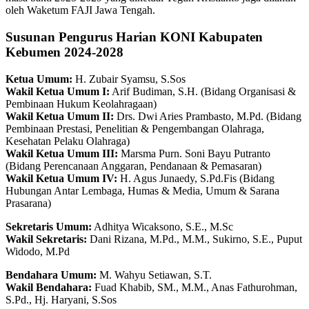
oleh Waketum FAJI Jawa Tengah.
Susunan Pengurus Harian KONI Kabupaten
Kebumen 2024-2028
Ketua Umum:
H. Zubair Syamsu, S.Sos
Wakil Ketua Umum I:
Arif Budiman, S.H. (Bidang Organisasi &
Pembinaan Hukum Keolahragaan)
Wakil Ketua Umum II:
Drs. Dwi Aries Prambasto, M.Pd. (Bidang
Pembinaan Prestasi, Penelitian & Pengembangan Olahraga,
Kesehatan Pelaku Olahraga)
Wakil Ketua Umum III:
Marsma Purn. Soni Bayu Putranto
(Bidang Perencanaan Anggaran, Pendanaan & Pemasaran)
Wakil Ketua Umum IV:
H. Agus Junaedy, S.Pd.Fis (Bidang
Hubungan Antar Lembaga, Humas & Media, Umum & Sarana
Prasarana)
Sekretaris Umum:
Adhitya Wicaksono, S.E., M.Sc
Wakil Sekretaris:
Dani Rizana, M.Pd., M.M., Sukirno, S.E., Puput
Widodo, M.Pd
Bendahara Umum:
M. Wahyu Setiawan, S.T.
Wakil Bendahara:
Fuad Khabib, SM., M.M., Anas Fathurohman,
S.Pd., Hj. Haryani, S.Sos