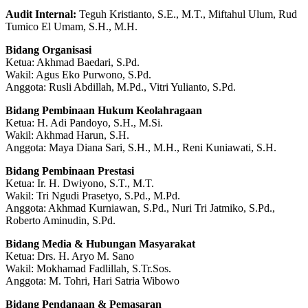
Audit Internal:
Teguh Kristianto, S.E., M.T., Miftahul Ulum, Rud
Tumico El Umam, S.H., M.H.
Bidang Organisasi
Ketua: Akhmad Baedari, S.Pd.
Wakil: Agus Eko Purwono, S.Pd.
Anggota: Rusli Abdillah, M.Pd., Vitri Yulianto, S.Pd.
Bidang Pembinaan Hukum Keolahragaan
Ketua: H. Adi Pandoyo, S.H., M.Si.
Wakil: Akhmad Harun, S.H.
Anggota: Maya Diana Sari, S.H., M.H., Reni Kuniawati, S.H.
Bidang Pembinaan Prestasi
Ketua: Ir. H. Dwiyono, S.T., M.T.
Wakil: Tri Ngudi Prasetyo, S.Pd., M.Pd.
Anggota: Akhmad Kurniawan, S.Pd., Nuri Tri Jatmiko, S.Pd.,
Roberto Aminudin, S.Pd.
Bidang Media & Hubungan Masyarakat
Ketua: Drs. H. Aryo M. Sano
Wakil: Mokhamad Fadlillah, S.Tr.Sos.
Anggota: M. Tohri, Hari Satria Wibowo
Bidang Pendanaan & Pemasaran