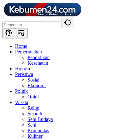
Langsung
ke
konten
Home
Pemerintahan
Pendidikan
Kesehatan
Hukum
Peristiwa
Sosial
Ekonomi
Politik
Opini
Wisata
Religi
Sejarah
Seni Budaya
Seni
Komunitas
Kuliner