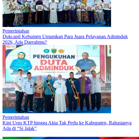
Pemerintahan
Dukcapil Kebumen Umumkan Para Juara Pelayanan Adminduk
2026, Ada Daerahmu?
Pemerintahan
Kini Urus KTP hingga Akta Tak Perlu ke Kabupaten, Rahasianya
Ada di “Si Jalak”