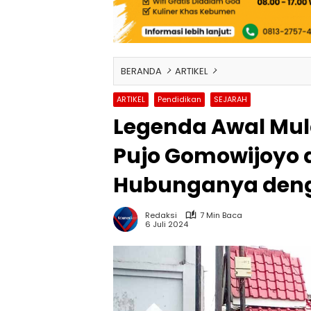
BERANDA
ARTIKEL
ARTIKEL
Pendidikan
SEJARAH
Legenda Awal Mul
Pujo Gomowijoyo 
Hubunganya deng
Redaksi
7 Min Baca
6 Juli 2024