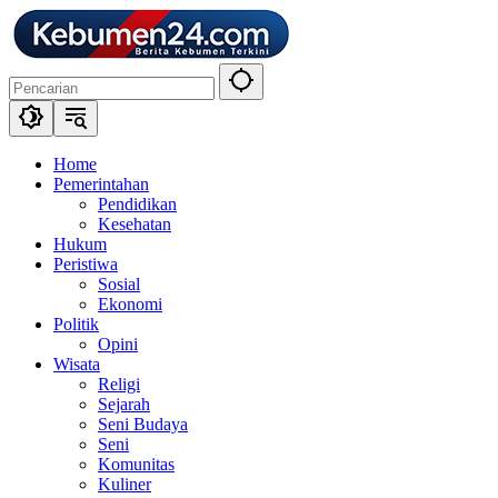
Langsung
ke
konten
Home
Pemerintahan
Pendidikan
Kesehatan
Hukum
Peristiwa
Sosial
Ekonomi
Politik
Opini
Wisata
Religi
Sejarah
Seni Budaya
Seni
Komunitas
Kuliner