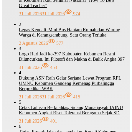
di Kebumen Ikuti Seminar Nasional “How To Be a
Great Teacher”
31 Juli 2026
31 Juli 2026
974
2
Lepas Kendali, Mini Bus Hantam Rumah dan Warung
Warga di Karangsambung, Satu Orang Terluka
2 Agustus 2026
577
3
Logo Hari Jadi ke-397 Kabupaten Kebumen Resmi
Diluncurkan, Ini Filosofi dan Makna di Balik Angka 397
31 Juli 2026
453
4
Dukung ASN Raih Gelar Sarjana Lewat Program RPL,
UMNU Kebumen Gandeng Kemenag Purbalingga
Berpredikat WBK
31 Juli 2026
31 Juli 2026
415
5
Cetak Lulusan Berkualitas, Sidang Munaqasyah IAINU
Kebumen Angkat Riset Toleransi Beragama Sejak SD
31 Juli 2026
401
6
Tinjau Proyek Jalan dan Jembatan, Bupati Kebumen