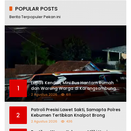
POPULAR POSTS
Berita Terpopuler Pekan ini
Lepas Kendali, Mini Bus Hantam Rumah
1
dan Warung Warga di Karangsambung,
Satu Orang Terluka
2 Agustus 2026
611
Patroli Presisi Lawet Sakti, Samapta Polres
2
Kebumen Tertibkan Knalpot Brong
2 Agustus 2026
436