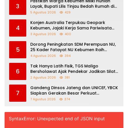
Pastikan Warga Kebumen Miliki Hunian
3
Layak, Bupati Lilis Tinjau Bedah Rumah di
Tiga Lokasi
5 Agustus 2026
429
Konjen Australia Terpukau Geopark
4
Kebumen, Jajaki Kerja Sama Pariwisata
hingga Pendidikan
3 Agustus 2026
400
Dorong Peningkatan SDM Perempuan NU,
5
25 Kader Fatayat NU Kebumen Raih
Beasiswa Afirmasi IAINU
4 Agustus 2026
394
Tak Hanya Latih Fisik, TGS Maligo
6
Bersholawat Ajak Pendekar Jadikan Silat
Sebagai Jalan Dakwah
2 Agustus 2026
381
Gandeng Dinsos Jateng dan UNICEF, YBCK
7
Siapkan Gerakan Besar Perkuat
Pengasuhan Anak dan Ketahanan
7 Agustus 2026
374
Keluarga
SyntaxError: Unexpected end of JSON input