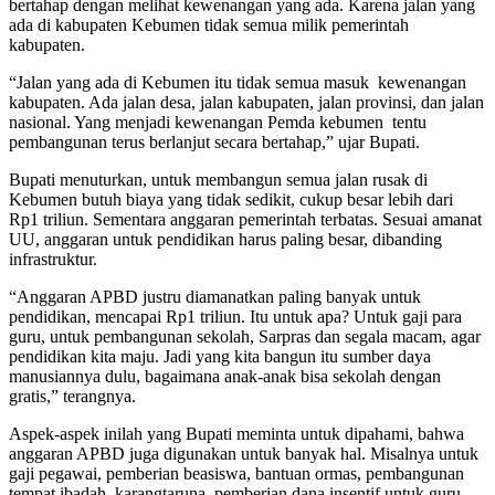
bertahap dengan melihat kewenangan yang ada. Karena jalan yang
ada di kabupaten Kebumen tidak semua milik pemerintah
kabupaten.
“Jalan yang ada di Kebumen itu tidak semua masuk kewenangan
kabupaten. Ada jalan desa, jalan kabupaten, jalan provinsi, dan jalan
nasional. Yang menjadi kewenangan Pemda kebumen tentu
pembangunan terus berlanjut secara bertahap,” ujar Bupati.
Bupati menuturkan, untuk membangun semua jalan rusak di
Kebumen butuh biaya yang tidak sedikit, cukup besar lebih dari
Rp1 triliun. Sementara anggaran pemerintah terbatas. Sesuai amanat
UU, anggaran untuk pendidikan harus paling besar, dibanding
infrastruktur.
“Anggaran APBD justru diamanatkan paling banyak untuk
pendidikan, mencapai Rp1 triliun. Itu untuk apa? Untuk gaji para
guru, untuk pembangunan sekolah, Sarpras dan segala macam, agar
pendidikan kita maju. Jadi yang kita bangun itu sumber daya
manusiannya dulu, bagaimana anak-anak bisa sekolah dengan
gratis,” terangnya.
Aspek-aspek inilah yang Bupati meminta untuk dipahami, bahwa
anggaran APBD juga digunakan untuk banyak hal. Misalnya untuk
gaji pegawai, pemberian beasiswa, bantuan ormas, pembangunan
tempat ibadah, karangtaruna, pemberian dana insentif untuk guru