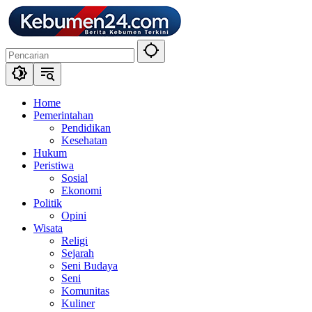
Langsung
ke
konten
Home
Pemerintahan
Pendidikan
Kesehatan
Hukum
Peristiwa
Sosial
Ekonomi
Politik
Opini
Wisata
Religi
Sejarah
Seni Budaya
Seni
Komunitas
Kuliner