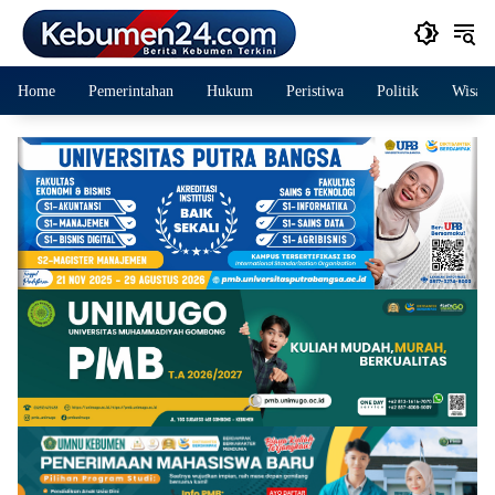
Langsung
ke
konten
Home
Pemerintahan
Hukum
Peristiwa
Politik
Wisata