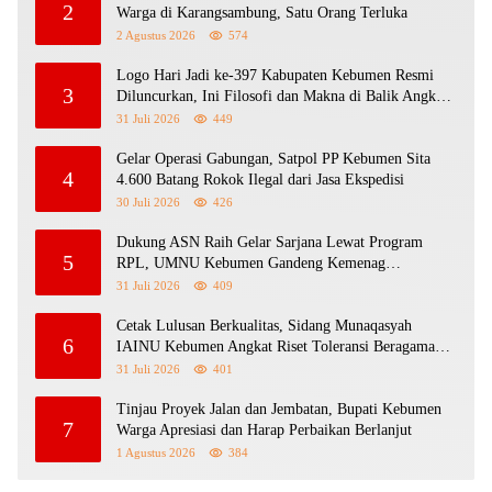
2
Warga di Karangsambung, Satu Orang Terluka
2 Agustus 2026
574
Logo Hari Jadi ke-397 Kabupaten Kebumen Resmi
3
Diluncurkan, Ini Filosofi dan Makna di Balik Angka
397
31 Juli 2026
449
Gelar Operasi Gabungan, Satpol PP Kebumen Sita
4
4.600 Batang Rokok Ilegal dari Jasa Ekspedisi
30 Juli 2026
426
Dukung ASN Raih Gelar Sarjana Lewat Program
5
RPL, UMNU Kebumen Gandeng Kemenag
Purbalingga Berpredikat WBK
31 Juli 2026
409
Cetak Lulusan Berkualitas, Sidang Munaqasyah
6
IAINU Kebumen Angkat Riset Toleransi Beragama
Sejak SD
31 Juli 2026
401
Tinjau Proyek Jalan dan Jembatan, Bupati Kebumen
7
Warga Apresiasi dan Harap Perbaikan Berlanjut
1 Agustus 2026
384