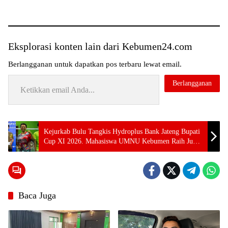
Eksplorasi konten lain dari Kebumen24.com
Berlangganan untuk dapatkan pos terbaru lewat email.
Ketikkan email Anda...
Berlangganan
Tag:
Kejurkab Bulu Tangkis Hydroplus Bank Jateng Bupati
MAN 1
Cup XI 2026. Mahasiswa UMNU Kebumen Raih Juara
Kebumen
1
Perkuat
Kepercayaan
Masyarakat
Lewat
Publikasi
Prestasi dan
Implementasi
Baca Juga
Kurikulum
Berbasis
Cinta