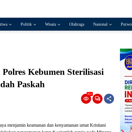
stiwa
Politik
Wisata
Olahraga
Nasional
Purwo
Polres Kebumen Sterilisasi
adah Paskah
951
ya menjamin keamanan dan kenyamanan umat Kristiani