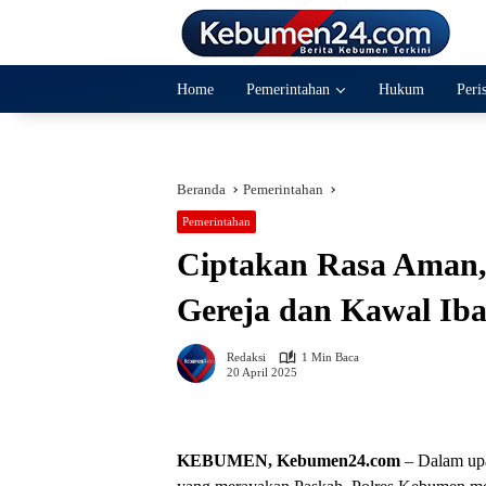
Langsung
ke
konten
Home
Pemerintahan
Hukum
Peri
Beranda
Pemerintahan
Pemerintahan
Ciptakan Rasa Aman, 
Gereja dan Kawal Ib
Redaksi
1 Min Baca
20 April 2025
KEBUMEN, Kebumen24.com
– Dalam upa