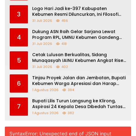
Logo Hari Jadi ke-397 Kabupaten
3
Kebumen Resmi Diluncurkan, Ini Filosofi
dan Makna di Balik Angka 397
31 Juli 2026
456
Dukung ASN Raih Gelar Sarjana Lewat
4
Program RPL, UMNU Kebumen Gandeng
Kemenag Purbalingga Berpredikat WBK
31 Juli 2026
418
Cetak Lulusan Berkualitas, Sidang
5
Munaqasyah IAINU Kebumen Angkat Riset
Toleransi Beragama Sejak SD
31 Juli 2026
402
Tinjau Proyek Jalan dan Jembatan, Bupati
6
Kebumen Warga Apresiasi dan Harap
Perbaikan Berlanjut
1 Agustus 2026
394
Bupati Lilis Turun Langsung ke Klirong,
7
Aspirasi 24 Kepala Desa Dibedah Tuntas
Bersama Para Kepala Dinas
1 Agustus 2026
382
SyntaxError: Unexpected end of JSON input