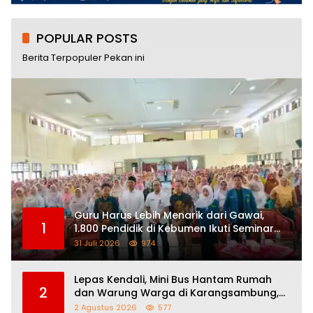
POPULAR POSTS
Berita Terpopuler Pekan ini
Guru Harus Lebih Menarik dari Gawai,
1
1.800 Pendidik di Kebumen Ikuti Seminar
Nasional “How To Be a Great Teacher”
31 Juli 2026
974
Lepas Kendali, Mini Bus Hantam Rumah
2
dan Warung Warga di Karangsambung,
Satu Orang Terluka
2 Agustus 2026
577