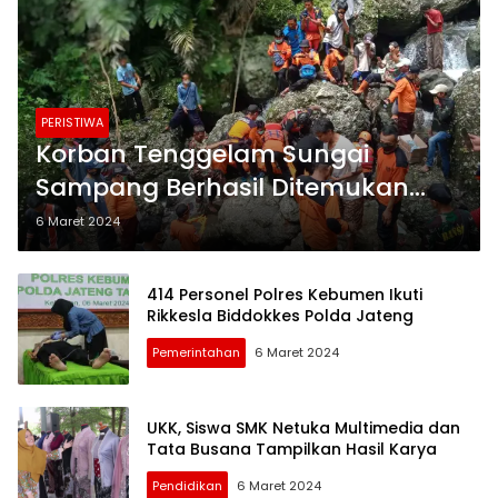
PERISTIWA
Korban Tenggelam Sungai
Sampang Berhasil Ditemukan
Terjepit di Bebatuan
6 Maret 2024
414 Personel Polres Kebumen Ikuti
Rikkesla Biddokkes Polda Jateng
Pemerintahan
6 Maret 2024
UKK, Siswa SMK Netuka Multimedia dan
Tata Busana Tampilkan Hasil Karya
Pendidikan
6 Maret 2024