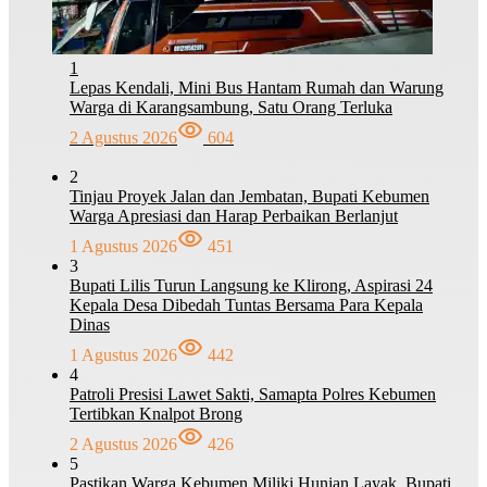
1
Lepas Kendali, Mini Bus Hantam Rumah dan Warung
Warga di Karangsambung, Satu Orang Terluka
2 Agustus 2026
604
2
Tinjau Proyek Jalan dan Jembatan, Bupati Kebumen
Warga Apresiasi dan Harap Perbaikan Berlanjut
1 Agustus 2026
451
3
Bupati Lilis Turun Langsung ke Klirong, Aspirasi 24
Kepala Desa Dibedah Tuntas Bersama Para Kepala
Dinas
1 Agustus 2026
442
4
Patroli Presisi Lawet Sakti, Samapta Polres Kebumen
Tertibkan Knalpot Brong
2 Agustus 2026
426
5
Pastikan Warga Kebumen Miliki Hunian Layak, Bupati