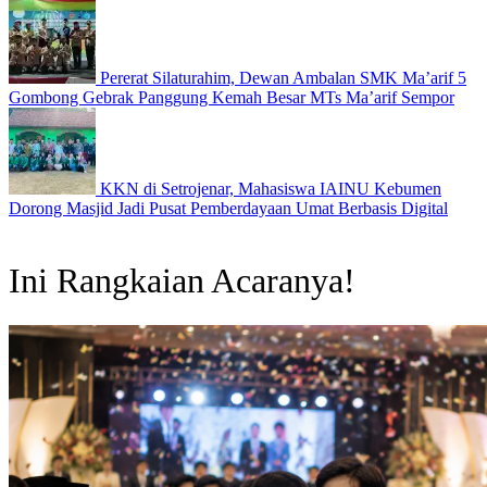
Pererat Silaturahim, Dewan Ambalan SMK Ma’arif 5
Gombong Gebrak Panggung Kemah Besar MTs Ma’arif Sempor
KKN di Setrojenar, Mahasiswa IAINU Kebumen
Dorong Masjid Jadi Pusat Pemberdayaan Umat Berbasis Digital
Ini Rangkaian Acaranya!