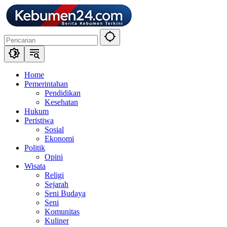
Langsung
ke
konten
Home
Pemerintahan
Pendidikan
Kesehatan
Hukum
Peristiwa
Sosial
Ekonomi
Politik
Opini
Wisata
Religi
Sejarah
Seni Budaya
Seni
Komunitas
Kuliner