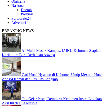
Olahraga
Nasional
Daerah
Provinsi
Purworejo24
Advertorial
BREAKING NEWS
AI Mulai Masuk Kampus, IAINU Kebumen Siapkan
Kurikulum Baru Berhaluan Aswaja
Cari Hotel Nyaman di Kebumen? Intip Mexolie Hotel,
Ada 84 Kamar dan Fasilitas Lengkap
Tak Gelar Pesta, Demokrat Kebumen Justru Lakukan
Aksi Ini di Dua Musola